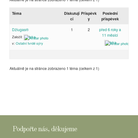
Téma
Diskutují
Příspěvk
Poslední
cí
y
příspěvek
Džiugas®
1
2
před 6 roky a
11 měsíci
Založil:
Inka
Inka
v:
Ostatní tvrdé sýry
Aktuálně je na stránce zobrazeno 1 téma (celkem z 1)
Podpořte nás, děkujeme