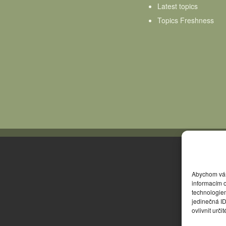
Latest topics
Topics Freshness
Abychom vám 
informacím o
technologie
jedinečná I
ovlivnit urči