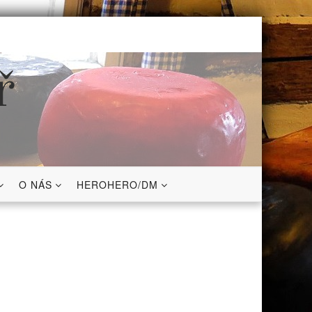
ř
O NÁS
HEROHERO/DM