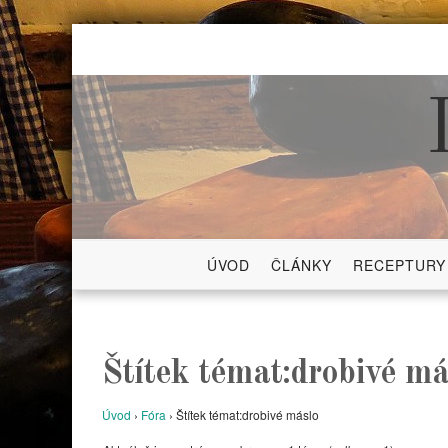
Skip
to
content
ÚVOD
ČLÁNKY
RECEPTURY
Štítek témat:drobivé má
Úvod
›
Fóra
›
Štítek témat:drobivé máslo