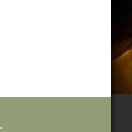
a
i
ies