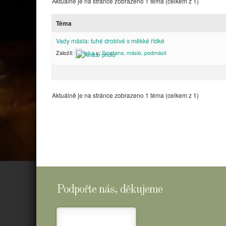
Aktuálně je na stránce zobrazeno 1 téma (celkem z 1)
Téma
Vady másla: tuhé drobivé x měkké řídké
Založil:
Inka
v:
Smetana, máslo, podmáslí
Aktuálně je na stránce zobrazeno 1 téma (celkem z 1)
Podpořte nás, děkujeme