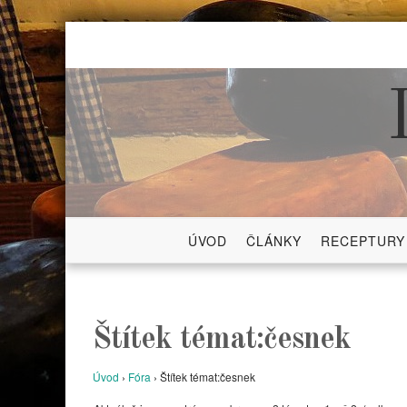
Skip
to
content
ÚVOD
ČLÁNKY
RECEPTURY
Štítek témat:česnek
Úvod
›
Fóra
›
Štítek témat:česnek