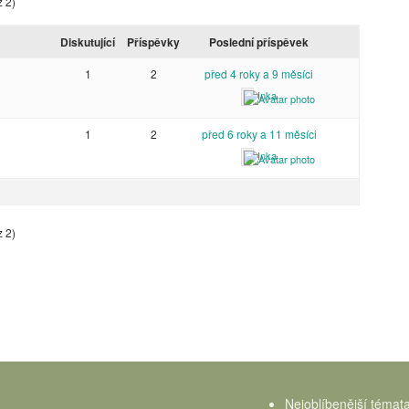
z 2)
Diskutující
Příspěvky
Poslední příspěvek
1
2
před 4 roky a 9 měsíci
Inka
1
2
před 6 roky a 11 měsíci
Inka
z 2)
Nejoblíbenější témat