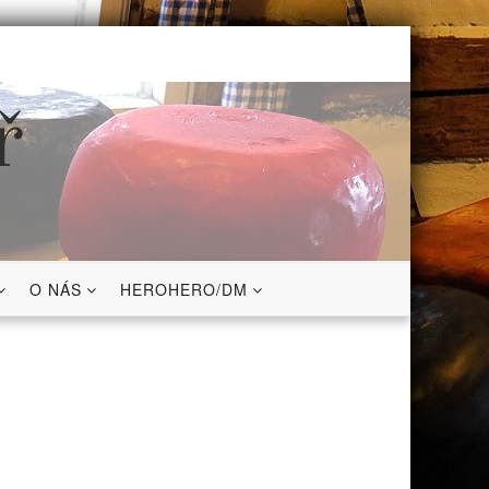
ř
O NÁS
HEROHERO/DM