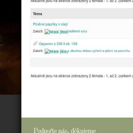
Aktuálně jsou na stránce zobrazeny 2 témata - 1. až 2. (celkem 
Téma
Plněné papriky v oleji
Založil:
Inka
v:
Nezařaditelné sýry
Gaperon z DM II str. 156
Založil:
Inka
v:
Sýry s dlouhou dobou sýření a plísní na povrchu
Aktuálně jsou na stránce zobrazeny 2 témata - 1. až 2. (celkem 
Podpořte nás, děkujeme