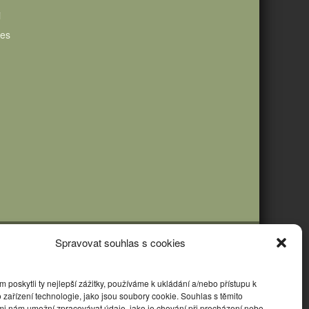
i
ies
Spravovat souhlas s cookies
poskytli ty nejlepší zážitky, používáme k ukládání a/nebo přístupu k
 zařízení technologie, jako jsou soubory cookie. Souhlas s těmito
mi nám umožní zpracovávat údaje, jako je chování při procházení nebo