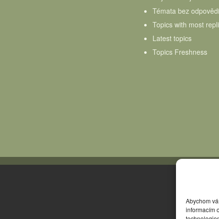
Témata bez odpověd
Topics with most repl
Latest topics
Topics Freshness
Abychom vám 
informacím o
technologie