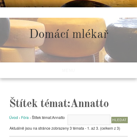
Skip
to
content
Domácí mlékař
MENU
Štítek témat:Annatto
Úvod
›
Fóra
›
Štítek témat:Annatto
Aktuálně jsou na stránce zobrazeny 3 témata - 1. až 3. (celkem z 3)