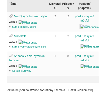
Téma
Diskutují
Příspěvk
Poslední
cí
y
příspěvek
Modrý sýr v britském stylu
2
2
před 7 roky a 8
měsíci
Založil:
Inka
Klára
v:
Sýry s modrou plísní
Mimolette
1
2
před 8 roky a 9
měsíci
Založil:
Inka
Inka
v:
Sýry s vymývanou sýřeninou
Annatto + další sýrařská
1
3
před 9 roky a 3
barviva
měsíci
Založil:
Inka
Inka
v:
Ostatní suroviny
Aktuálně jsou na stránce zobrazeny 3 témata - 1. až 3. (celkem z 3)