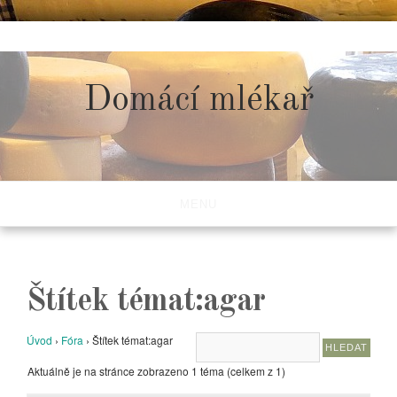
Skip
to
content
Domácí mlékař
MENU
Štítek témat:agar
Úvod
›
Fóra
›
Štítek témat:agar
Aktuálně je na stránce zobrazeno 1 téma (celkem z 1)