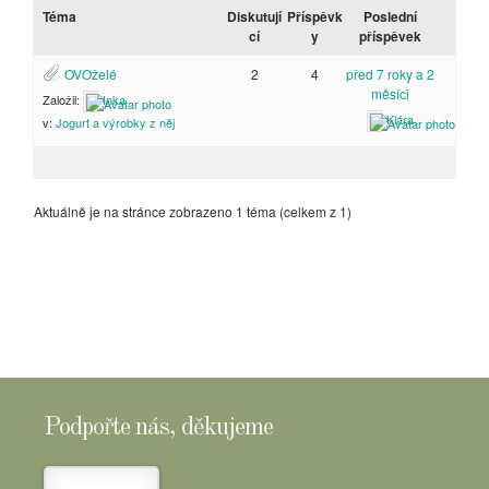
Téma
Diskutují
Příspěvk
Poslední
cí
y
příspěvek
OVOželé
2
4
před 7 roky a 2
měsíci
Založil:
Inka
Klára
v:
Jogurt a výrobky z něj
Aktuálně je na stránce zobrazeno 1 téma (celkem z 1)
Podpořte nás, děkujeme