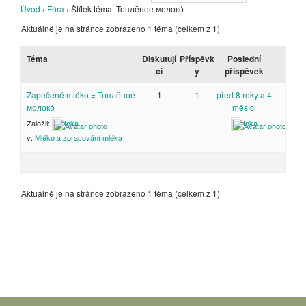
Úvod
›
Fóra
›
Štítek témat:Топлёное молоко́
Aktuálně je na stránce zobrazeno 1 téma (celkem z 1)
Téma
Diskutují
Příspěvk
Poslední
cí
y
příspěvek
Zapečené mléko = Топлёное
1
1
před 8 roky a 4
молоко́
měsíci
Založil:
Inka
Inka
v:
Mléko a zpracování mléka
Aktuálně je na stránce zobrazeno 1 téma (celkem z 1)