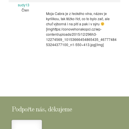
sudy13
Člen
Moja Cabra je z řeckého vína, název je
kyrilikou, tak těžko říct, co to bylo zač, ale
chuť výborná i na pití a pak i v sýru
[imghttps://conovehonakopci.cz/wp-
content/uploads/2015/12/296h3-
12274569_10153666454865435_46777484
53244377100_n1-550×413.jpg[/img]
Podpořte nás, děkujeme