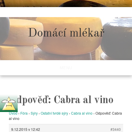
Skip
to
content
Domácí mlékař
MENU
Odpověď: Cabra al vino
Úvod
›
Fóra
›
Sýry
›
Ostatní tvrdé sýry
›
Cabra al vino
›
Odpověď: Cabra
al vino
9.12.2015 v 12:42
#3440