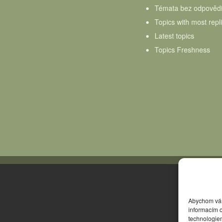
Témata bez odpověd
Topics with most repl
Latest topics
Topics Freshness
Abychom vám 
informacím o
technologie