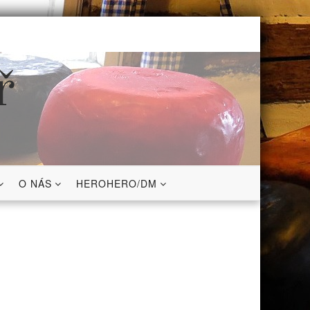
ř
O NÁS
HEROHERO/DM