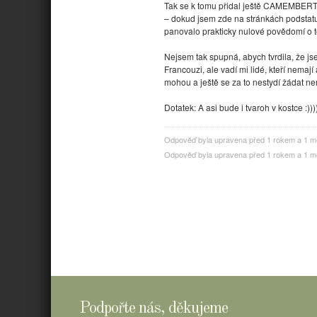
Tak se k tomu přidal ještě CAMEMBER
– dokud jsem zde na stránkách podstatu 
panovalo prakticky nulové povědomí o t
Nejsem tak spupná, abych tvrdila, že jse
Francouzi, ale vadí mi lidé, kteří nemaj
mohou a ještě se za to nestydí žádat ne
Dotatek: A asi bude i tvaroh v kostce :)))
Odpověď byla upravena před 1 rokem a 1 
Odpověď byla upravena před 1 rokem a 1 
Podpořte nás, děkujeme