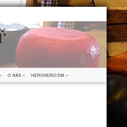
ř
O NÁS
HEROHERO/DM