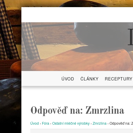
Skip
to
content
ÚVOD
ČLÁNKY
RECEPTURY
Odpověď na: Zmrzlina
Úvod
›
Fóra
›
Ostatní mléčné výrobky
›
Zmrzlina
›
Odpověď na: Z