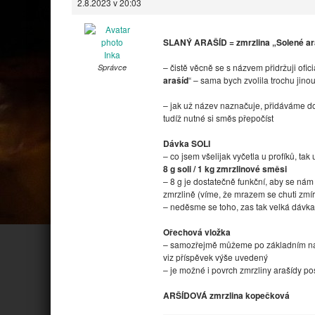
2.8.2023 v 20:03
SLANÝ ARAŠÍD
= zmrzlina „
Solené ar
Inka
– čistě věcně se s názvem přidržuji ofic
Správce
arašíd
“ – sama bych zvolila trochu jino
– jak už název naznačuje, přidáváme d
tudíž nutné si směs přepočíst
Dávka SOLI
– co jsem všelijak vyčetla u profíků, ta
8 g soli / 1 kg zmrzlinové směsi
– 8 g je dostatečně funkční, aby se nám
zmrzlině (víme, že mrazem se chuti zmír
– neděsme se toho, zas tak velká dávka 
Ořechová vložka
– samozřejmě můžeme po základním nam
viz příspěvek výše uvedený
– je možné i povrch zmrzliny arašídy po
ARŠÍDOVÁ zmrzlina kopečková