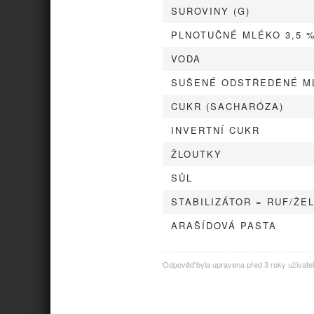
SUROVINY (G)
PLNOTUČNÉ MLÉKO 3,5 
VODA
SUŠENÉ ODSTŘEDĚNÉ M
CUKR (SACHARÓZA)
INVERTNÍ CUKR
ŽLOUTKY
SŮL
STABILIZÁTOR = RUF/ŽE
ARAŠÍDOVÁ PASTA
Odpověď byla upravena před 3 roky uživat