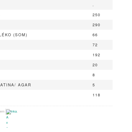
.
%
250
290
LÉKO (SOM)
66
72
192
20
8
LATINA/ AGAR
5
118
elem
Inka
.