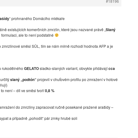
#18196
ašídy
“ prohnaného Domácího mlékaře
iálně existujících komerčních zmrzlin, které jsou nazvané právě „
Slaný
u formulaci, ale to není podstatné
o zmrzlinové směsi SŮL, tím se nám mírně rozhodí hodnota AFP a je
k u rukodělného
GELATO
sladko-slaných variant, obvykle přidávají
cca
 určitý
slaný „podtón“
projevil v chuťovém profilu po zmražení v hotové
ňují)
to není – díl ve směsi tvoří
0,8 %
ražení do zmrzliny zapracovat ručně posekané pražené arašidy –
sypat a případně „pohodit“ pár zrnky hrubé soli