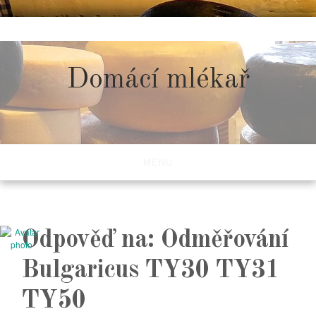
Skip
to
content
Domácí mlékař
MENU
Odpověď na: Odměřování
Bulgaricus TY30 TY31
TY50