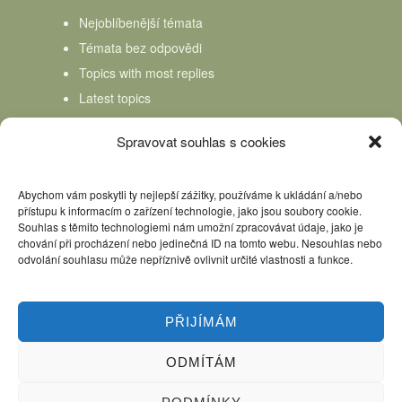
Nejoblíbenější témata
Témata bez odpovědi
Topics with most replies
Latest topics
Topics Freshness
Spravovat souhlas s cookies
Abychom vám poskytli ty nejlepší zážitky, používáme k ukládání a/nebo
přístupu k informacím o zařízení technologie, jako jsou soubory cookie.
Souhlas s těmito technologiemi nám umožní zpracovávat údaje, jako je
chování při procházení nebo jedinečná ID na tomto webu. Nesouhlas nebo
odvolání souhlasu může nepříznivě ovlivnit určité vlastnosti a funkce.
PŘIJÍMÁM
ODMÍTÁM
Úvod
Kniha Domácí mlékař
Nápověda
Podpořte nás, děkujeme