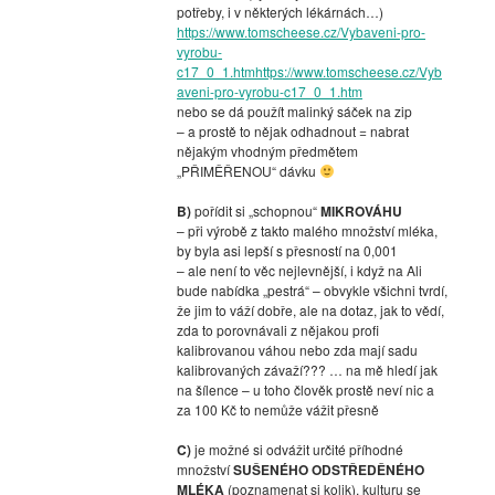
potřeby, i v některých lékárnách…)
https://www.tomscheese.cz/Vybaveni-pro-
vyrobu-
c17_0_1.htmhttps://www.tomscheese.cz/Vyb
aveni-pro-vyrobu-c17_0_1.htm
nebo se dá použít malinký sáček na zip
– a prostě to nějak odhadnout = nabrat
nějakým vhodným předmětem
„PŘIMĚŘENOU“ dávku
B)
pořídit si „schopnou“
MIKROVÁHU
– při výrobě z takto malého množství mléka,
by byla asi lepší s přesností na 0,001
– ale není to věc nejlevnější, i když na Ali
bude nabídka „pestrá“ – obvykle všichni tvrdí,
že jim to váží dobře, ale na dotaz, jak to vědí,
zda to porovnávali z nějakou profi
kalibrovanou váhou nebo zda mají sadu
kalibrovaných závaží??? … na mě hledí jak
na šílence – u toho člověk prostě neví nic a
za 100 Kč to nemůže vážit přesně
C)
je možné si odvážit určité příhodné
množství
SUŠENÉHO ODSTŘEDĚNÉHO
MLÉKA
(poznamenat si kolik), kulturu se