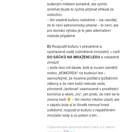
sušeným mlékem pořádně, ale rychle
smíchat (bude to rychle přijímat vlhkost ze
vzduchu)
– tím vlastně kulturu naředíme – lze namítat,
že to není astronomicky přesné – to není, ale
pro domácí výrobu je to jako alternativní
metoda přijatelné
D)
Rozpustit kulturu v převařené a
vychlazené vodě (odměřené množství) + nalít
DO SÁČKŮ NA MRAŽENÍ LEDU
a následně
zmrazit
= kolik chci mít dávek, tolik si musím odměřit
vodou „KOMŮREK“ na budoucí led –
samozřejmě, že musíme počítat s fyzikálními
zákony a že nám tudíž nebude voda
přirozeně „levitovat“ osamoceně v prostřední
komůrce a okolo „nic“, jen proto, že nám se to
zrovna hodí
– tím nechci nikoho urazit, ale
v zápalu boje si to člověk nemusí hned
uvědomit, rozpustí si kulturu v nepatřičném
množství vody a co potom s tím…
Odpověď byla upravena před 3 roky a 2 měsíci