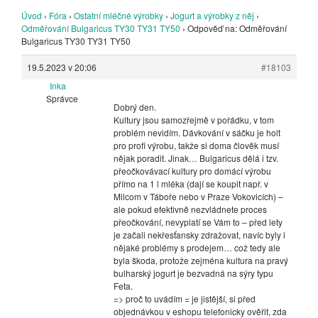
Úvod
›
Fóra
›
Ostatní mléčné výrobky
›
Jogurt a výrobky z něj
›
Odměřování Bulgaricus TY30 TY31 TY50
›
Odpověď na: Odměřování
Bulgaricus TY30 TY31 TY50
19.5.2023 v 20:06
#18103
Inka
Správce
Dobrý den.
Kultury jsou samozřejmě v pořádku, v tom
problém nevidím. Dávkování v sáčku je holt
pro profi výrobu, takže si doma člověk musí
nějak poradit. Jinak… Bulgaricus dělá i tzv.
přeočkovávací kultury pro domácí výrobu
přímo na 1 l mléka (dají se koupit např. v
Milcom v Táboře nebo v Praze Vokovicích) –
ale pokud efektivně nezvládnete proces
přeočkování, nevyplatí se Vám to – před lety
je začali nekřesťansky zdražovat, navíc byly i
nějaké problémy s prodejem… což tedy ale
byla škoda, protože zejména kultura na pravý
bulharský jogurt je bezvadná na sýry typu
Feta.
=> proč to uvádím = je jistější, si před
objednávkou v eshopu telefonicky ověřit, zda