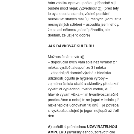
Vám zásilku opravdu pošlou, případně si ji
budete moct nějak vyzvednout :))) (před lety
to byla docela sranda, včetně posílání
několik let starých mailů, určených „komusi“ a
nesmyslných sdělení – usoudila jsem tehdy,
že se asi někomu „něco“ přihodilo, ale
doufám, že už je to dobré)
JAK DÁVKOVAT KULTURU
Možností máme víc :)))
– doporučila bych Vám spíš než vyrábět z 1 l
mléka, vyrábět alespoň ze 3 l mléka
– zásadní při domácí výrobě z hlediska
údržnosti jogurtu je hygiena výroby –
zejména čistota obalů = skleničky před akcí
vyvařit či vypláchnout vařící vodou, ALE
hlavně vyvařit víčka – tím trvanlivost značně
prodloužíme a nebojím se jogurt v lednici při
nízké teplotě uchovávat 10 dnů = je potřeba
si vyzkoušet, stejně je jogurt nejlepší až třetí
den.
A)
pořídit si průhlednou
UZAVÍRATELNOU
AMPULKU
(sýrařský eshop, zdravotnické