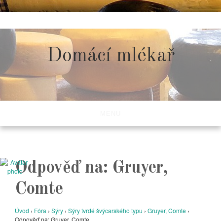
Skip
to
content
Domácí mlékař
MENU
Odpověď na: Gruyer,
Comte
Úvod
›
Fóra
›
Sýry
›
Sýry tvrdé švýcarského typu
›
Gruyer, Comte
›
Odpověď na: Gruyer, Comte