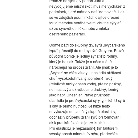
Protože nežijeme v pohoří Jura a
nevydojujeme místní skot, musíme vycházet z
podmínek, které máme v naší domovině. I tak
se ve zdejších podmínkách dají celoročně
touto metodou vyrábět velmi chutné sýry ať
už ze syrového mléka nebo z mléka
ošetřeného pasterací.
Comté patří do skupiny tzv. sýrů „švýcarského
typu“, přesněji do rodiny sýrů Gruyere. Právě
původní Comté je jediný sýr z této rodiny,
který je bez ok. Takže je o něco méně
náročnější na proces zrání. Ale jinak je to
„Švýcar“ se vším všudy – nasládlá oříšková
chuť, vysokodohřívaný, poměrně tvrdý
(relativně nízký obsah vody), přesto pružný,
ne mazlavý a už vůbec ne drobivý, lomivý
jako např. Cheshier. Právě pružnost/
elasticita je pro švýcarské sýry typická. U sýrů
s oky je přímo nutností. Jestliže těsto
nevykazuje dostatečný stupeň elasticity,
dochází v průběhu zrání sýrů při formování
ok k praskání = těsto je tzv. krátké.
Pro elasticitu je nejzásadnějším faktorem
vysoký obsah minerálií v sýru, především