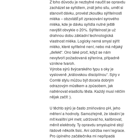
Z toho důvodu je nezbytné naučit se opravdu
zacházet se syřidlem, znát jeho sílu, umět si
stanovit dávku, provést zkoušku sýřitelnosti
mléka – obzvlášť při zpracování syrového
mléka, kde je dávku syřidla nutné ještě
navýšit obvykle o 20%. Sýřitelnost je už
drahnou dobu základní technologická
vlastnost mléka. Logicky nemá smysl sýřit
mléko, které syřitelné není, nebo má nějaký
„defekt“. Ono také proč, když se nám
nevytvoří požadovaná sýřenina, případně
vznikne tvaroh.
Výroba sýrů švýcarského typu s oky je
vysloveně „královskou disciplínou“. Sýry v
Comté stylu můžou být docela dobrým
odrazovým můstkem a způsobem, jak
natrénovat elasticitu těsta. Každý musí něčím
nějak začít :).
U těchto sýrů je často zmiňováno pH, jeho
měření a hodnoty. Samozřejmě, že ideální je
mít kvalitní pH metr, udržovat ho, kalibrovat,
měnit elektrody. Ty opravdu smysluplné stojí
řádově několik tisíc. Ani údržba není legrace.
Pro úplného začátečníka mi nepřipadá