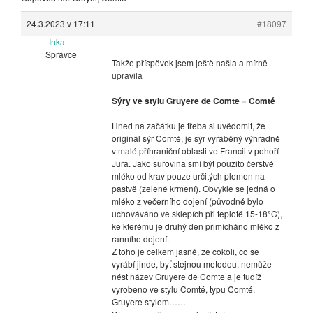
24.3.2023 v 17:11
#18097
Inka
Správce
Takže příspěvek jsem ještě našla a mírně
upravila
Sýry ve stylu Gruyere de Comte = Comté
Hned na začátku je třeba si uvědomit, že
originál sýr Comté, je sýr vyráběný výhradně
v malé příhraniční oblasti ve Francii v pohoří
Jura. Jako surovina smí být použito čerstvé
mléko od krav pouze určitých plemen na
pastvě (zelené krmení). Obvykle se jedná o
mléko z večerního dojení (původně bylo
uchováváno ve sklepích při teplotě 15-18°C),
ke kterému je druhý den přimícháno mléko z
ranního dojení.
Z toho je celkem jasné, že cokoli, co se
vyrábí jinde, byť stejnou metodou, nemůže
nést název Gruyere de Comte a je tudíž
vyrobeno ve stylu Comté, typu Comté,
Gruyere stylem……