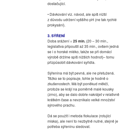
dostačující.
• Dávkování viz. návod, ale spíš nižší
z důvodu udržení vyššího pH (ne tak rychlé
prokysání).
3. SÝŘENÍ
Doba srážení =
25 min.
(20 – 30 min.,
legislativa připouští až 35 min., ovšem jedná
se i o horské mléko, takže se při domácí
výrobě držíme spíš nižších hodnot)– tomu
přizpůsobit dávkování syřidla.
Sýřenina má být pevná, ale ne přetužená.
Těžko se to popisuje, tohle je hodně o
zkušenostech. Má být poněkud měkčí,
protože se krájí na poměrně malé kousky
(zrno), aby se dalo dobře nakrájet v relativně
krátkém čase a nevznikalo velké množství
sýrového prachu.
Dá se použít i metoda flokulace (rotující
miska), ale není to nezbytně nutné, stejně je
potřeba sýřeninu sledovat.