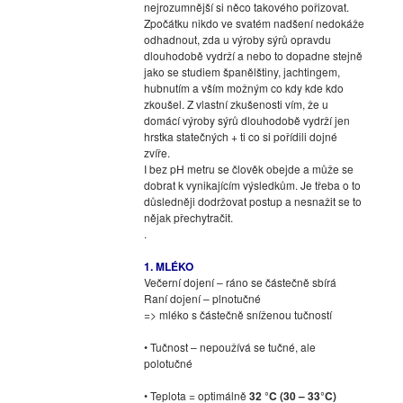
nejrozumnější si něco takového pořizovat.
Zpočátku nikdo ve svatém nadšení nedokáže
odhadnout, zda u výroby sýrů opravdu
dlouhodobě vydrží a nebo to dopadne stejně
jako se studiem španělštiny, jachtingem,
hubnutím a vším možným co kdy kde kdo
zkoušel. Z vlastní zkušenosti vím, že u
domácí výroby sýrů dlouhodobě vydrží jen
hrstka statečných + ti co si pořídili dojné
zvíře.
I bez pH metru se člověk obejde a může se
dobrat k vynikajícím výsledkům. Je třeba o to
důsledněji dodržovat postup a nesnažit se to
nějak přechytračit.
.
1. MLÉKO
Večerní dojení – ráno se částečně sbírá
Raní dojení – plnotučné
=> mléko s částečně sníženou tučností
• Tučnost – nepoužívá se tučné, ale
polotučné
• Teplota = optimálně
32 °C (30 – 33°C)