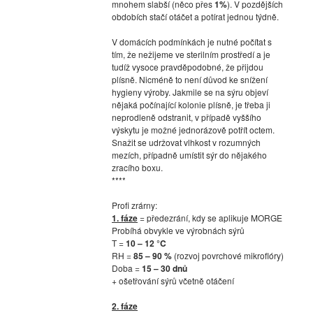
mnohem slabší (něco přes
1%
). V pozdějších
obdobích stačí otáčet a potírat jednou týdně.
V domácích podmínkách je nutné počítat s
tím, že nežijeme ve sterilním prostředí a je
tudíž vysoce pravděpodobné, že přijdou
plísně. Nicméně to není důvod ke snížení
hygieny výroby. Jakmile se na sýru objeví
nějaká počínající kolonie plísně, je třeba ji
neprodleně odstranit, v případě vyššího
výskytu je možné jednorázově potřít octem.
Snažit se udržovat vlhkost v rozumných
mezích, případně umístit sýr do nějakého
zracího boxu.
****
Profi zrárny:
1. fáze
= předezrání, kdy se aplikuje MORGE
Probíhá obvykle ve výrobnách sýrů
T =
10 – 12 °C
RH =
85 – 90 %
(rozvoj povrchové mikroflóry)
Doba =
15 – 30 dnů
+ ošetřování sýrů včetně otáčení
2. fáze