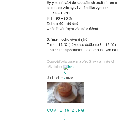
Sýry se převáží do speciálních profi zráren =
sejdou se zde sýry i z několika výroben
T =
16 – 18 °C
RH =
90 – 95 %
Doba =
60 – 90 dnů
+ ošetřování sýrů včetně otáčení
3. fáze
= uchovávání sýrů
T =
4 – 12 °C
(někde se dočteme 8 – 12 °C)
– balení do speciálních polopropustných fólií
Odpověď byla upravena před 3 roky a 4 měsíci
uživatelem
Inka
.
Attachments:
COMTE_15_Z.JPG