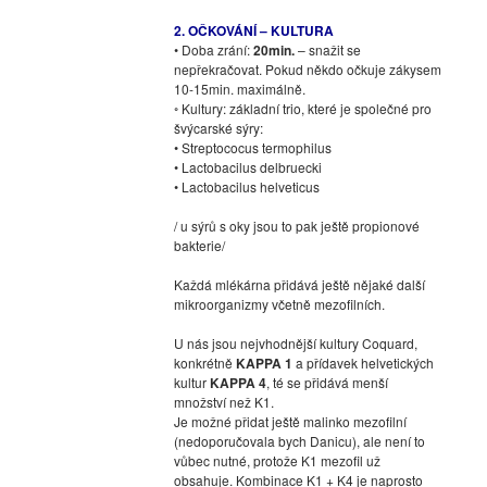
2. OČKOVÁNÍ – KULTURA
• Doba zrání:
20min.
– snažit se
nepřekračovat. Pokud někdo očkuje zákysem
10-15min. maximálně.
◦ Kultury: základní trio, které je společné pro
švýcarské sýry:
• Streptococus termophilus
• Lactobacilus delbruecki
• Lactobacilus helveticus
/ u sýrů s oky jsou to pak ještě propionové
bakterie/
Každá mlékárna přidává ještě nějaké další
mikroorganizmy včetně mezofilních.
U nás jsou nejvhodnější kultury Coquard,
konkrétně
KAPPA 1
a přídavek helvetických
kultur
KAPPA 4
, té se přidává menší
množství než K1.
Je možné přidat ještě malinko mezofilní
(nedoporučovala bych Danicu), ale není to
vůbec nutné, protože K1 mezofil už
obsahuje. Kombinace K1 + K4 je naprosto