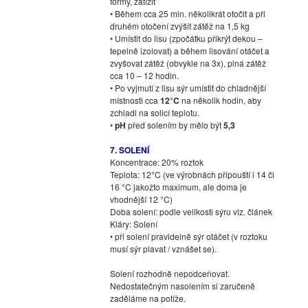
formy, zatížit
• Během cca 25 min. několikrát otočit a při
druhém otočení zvýšit zátěž na 1,5 kg
• Umístit do lisu (zpočátku přikrýt dekou –
tepelně izolovat) a během lisování otáčet a
zvyšovat zátěž (obvykle na 3x), plná zátěž
cca 10 – 12 hodin.
• Po vyjmutí z lisu sýr umístit do chladnější
místnosti cca
12°C
na několik hodin, aby
zchladl na solicí teplotu.
•
pH
před solením by mělo být
5,3
7. SOLENÍ
Koncentrace: 20% roztok
Teplota: 12°C (ve výrobnách připouští i 14 či
16 °C jakožto maximum, ale doma je
vhodnější 12 °C)
Doba solení: podle velikosti sýru viz. článek
Kláry: Solení
• při solení pravidelně sýr otáčet (v roztoku
musí sýr plavat / vznášet se).
Solení rozhodně nepodceňovat.
Nedostatečným nasolením si zaručeně
zaděláme na potíže.