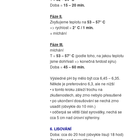
Doba =
15 – 20 min.
Fáze II.
Zvyšujeme teplotu na
53 – 57° C
=> rychlost =
2° C / 1 min.
+ míchání
Fáze III.
míchání
T =
53 – 57° C
(podle toho, na jakou teplotu
jsme dohřívali => konečná tvrdost sýru)
Doba =
45 – 60 min.
Výsledné pH by mělo být cca 6,45 – 6,35.
Někde je preferováno 6,3, ale ne nižší
• v tomto kroku záleží trochu na
zkušenostech, aby zrno nebylo přesušené
• po ukončení dosušování se nechá zrno
usadit (obvykle do 10 min.)
• odčerpá se větší část syrovátky, nechá se
cca 5 cm nad úrovní sýřeniny.
6. LISOVÁNÍ
Doba: cca do 20 hod (obvykle lisuji 18 hod)
Zpočátku pod syrovátkou