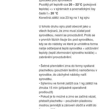
Později při teplotě cca
20 – 22°C
(pokojová
teplota) => v sýrárnách s pnematickými lisy
často t =
20 °C
Konečná zátěž: cca 23 kg na 1 kg sýru
U tohoto druhu sýru platí obecně jako u
všech švýcarů, že zrno musí zůstat pod
syrovátkou, nesmí se provzdušnit. Proto se
v prvních fázích lisuje tzv. pod syrovátkou,
kdy se do nádoby ve které je umístěna forma
nalije odčerpaná teplá syrovátka = udržování
teploty (lepší zformování sýrového koláče) +
zabránění provzdušnění.
• Šetrné přemístění zrna do formy vystlané
plachetkou (používám textilní) namočenou v
syrovátce, do záchytné nádoby nalít
syrovátku.
• Sýřeninu ve formě zatížit cca 1 kg zátěží na
zhruba 15 min (případně operativně
prodloužit)
• Pokud je to možné a zrno se začíná vázat,
přebalit plachetku – používám plastovou
modrou jemnější a zároveň otočit a vrátit do