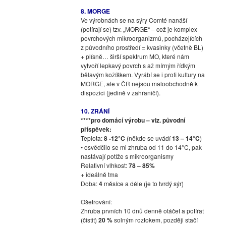
8. MORGE
Ve výrobnách se na sýry Comté nanáší
(potírají se) tzv. „MORGE“ – což je komplex
povrchových mikroorganizmů, pocházejících
z původního prostředí = kvasinky (včetně BL)
+ plísně… širší spektrum MO, které nám
vytvoří lepkavý povrch s až mírným řídkým
bělavým kožíškem. Vyrábí se i profi kultury na
MORGE, ale v ČR nejsou maloobchodně k
dispozici (jedině v zahraničí).
10. ZRÁNÍ
****pro domácí výrobu – viz. původní
příspěvek:
Teplota:
8 -12°C
(někde se uvádí
13 – 14°C
)
• osvědčilo se mi zhruba od 11 do 14°C, pak
nastávají potíže s mikroorganismy
Relativní vlhkost:
78 – 85%
+ ideálně tma
Doba:
4
měsíce a déle (je to tvrdý sýr)
Ošetřování:
Zhruba prvních 10 dnů denně otáčet a potírat
(čistit)
20 %
solným roztokem, později stačí