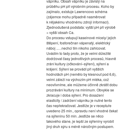
vápníku. Obsah vápníku je závislý na
průběhu pH při výrobním procesu. Koho by
zajímalo, existuje Lawrencovo schéma
(zájemce mohu případně nasměrovat
k nějakému vhodnému zdroji informací).
Zjednodušená podstata: vyšší pH při výrobě
= vyšší obsah Ca.
Do procesu vstupují kaseinové micely/ jejich
štěpení, fosforečnan vápenatý, elektrický
náboj ..…nechci tím nikoho zahlcovat.
Uvádím to tady proto, že je velmi důležité
dodržovat časy jednotlivých procesů, hlavně
zrání kultury (očkování–sýření), sýření a
krájení. Sýření se provádí při vyšších
hodnotách pH (nemělo by klesnout pod 6,6),
velmi záleží na výchozím pH mléka, což
neovlivníme, ale můžeme účinně zkrátit dobu
prozrávání kultury na minimum. Obvykle se
zkracuje i doba sýření. Pro dosažení
elasticity / zadržení vápníku je nutné tento
čas nepřekračovat. Jestliže je v receptuře
uvedeno 25 min., opravdu není vhodné čekat
na sýřeninu 50 min. Jestliže se něco
takového stane, je lepší ze sýřeniny vyrobit
jiný druh sýru s méně náročným postupem.