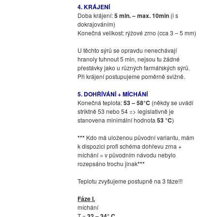
4. KRÁJENÍ
Doba krájení:
5 min. – max. 10min
(i s
dokrajováním)
Konečná velikost: rýžové zrno (cca 3 – 5 mm)
U těchto sýrů se opravdu nenechávají
hranoly tuhnout 5 min, nejsou tu žádné
přestávky jako u různých farmářských sýrů.
Při krájení postupujeme poměrně svižně.
5. DOHŘÍVÁNÍ + MÍCHÁNÍ
Konečná teplota:
53 – 58°C
(někdy se uvádí
striktně 53 nebo 54 => legislativně je
stanovena minimální hodnota
53 °C
)
***
Kdo má uloženou původní variantu, mám
k dispozici profi schéma dohřevu zrna +
míchání = v původním návodu nebylo
rozepsáno trochu jinak
***
Teplotu zvyšujeme postupně na 3 fáze!!!
Fáze I.
míchání
T =
32 – 34° C