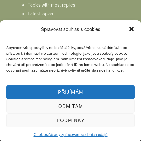
Topics with most replies
Latest topics
Topics Freshness
Spravovat souhlas s cookies
Abychom vám poskytli ty nejlepší zážitky, používáme k ukládání a/nebo
přístupu k informacím o zařízení technologie, jako jsou soubory cookie.
Souhlas s těmito technologiemi nám umožní zpracovávat údaje, jako je
chování při procházení nebo jedinečná ID na tomto webu. Nesouhlas nebo
odvolání souhlasu může nepříznivě ovlivnit určité vlastnosti a funkce.
PŘIJÍMÁM
ODMÍTÁM
Úvod
Kniha Domácí mlékař
Nápověda
Podpořte nás, děkujeme
PODMÍNKY
Copyright © 2026 Domácí mlékař. All rights reserved.
Cookies
Zásady zpracování osobních údajů