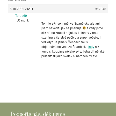
5.10.2021 v 6:01
#17943
Teree69
Účastník
Tenhle sýr jsem měl ve Španělsku ale ani
jsem nevěděl jak se jmenuje
s vždy jsme
si k němu koupili nějakou tu láhev vína a
uzeninu a čerstvé pečivo a super večeře. I
teď když už jsme v Čechách tak si
objednáváme víno ze Španělska
tady
a k
tomu si koupíme nějaké sýry, třeba při nějaké
příležitosti jako svátek či narozeniny atd..
Podpořte nás, děkujeme