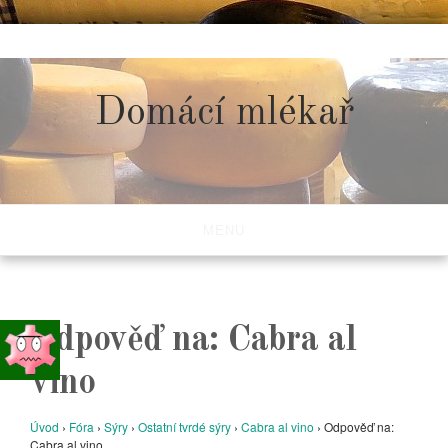
Skip
to
content
Domácí mlékař
MENU
Odpověď na: Cabra al
vino
Úvod
›
Fóra
›
Sýry
›
Ostatní tvrdé sýry
›
Cabra al vino
›
Odpověď na:
Cabra al vino