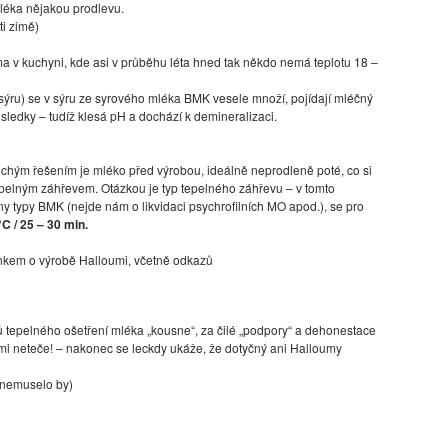
léka nějakou prodlevu.
ti zimě)
ma v kuchyni, kde asi v průběhu léta hned tak někdo nemá teplotu 18 –
sýru) se v sýru ze syrového mléka BMK vesele množí, pojídají mléčný
ůsledky – tudíž klesá pH a dochází k demineralizaci.
chým řešením je mléko před výrobou, ideálně neprodleně poté, co si
pelným záhřevem. Otázkou je typ tepelného záhřevu – v tomto
y typy BMK (nejde nám o likvidaci psychrofilních MO apod.), se pro
C / 25 – 30 min.
lánkem o výrobě Halloumi, včetně odkazů
ců tepelného ošetření mléka „kousne“, za čilé „podpory“ a dehonestace
 mi neteče! – nakonec se leckdy ukáže, že dotyčný ani Halloumy
a nemuselo by)