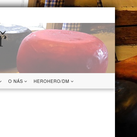
ř
O NÁS
HEROHERO/DM