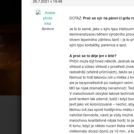
26.7.2021 v 19:48
DOTAZ:
Proč se sýr na pánvi či grilu 
Inka
Je to to samé, jako u sýru typu Halloumi
Správce
demineralizace) během výrobního proce
vlivem tepelného záhřevu tavit – je to p
sýrů typu korbáčky, parenica a spol.
A proč se to děje jen v létě?
Příčin může být hned několik. Jednak se
vlhkost a vůbec vlhkost v prostředí (m
radostněji (včetně příznivých), takže se
Nemusí to hrát takovou roli u mléka z kra
ale je bezprostředně po nadojení velmi 
MO se nijak dramaticky nenamnoží. Tedy
V malochovech obvykle takové technické
profi tankem tak úderné, tudíž i když b
jevit jako víc kolonizované – nechci, a
Mohou mít zas oproti holštýnímu mléku
nahlížet černobíle, navíc je vždy možn
malochovu kvalitativně nějak horší, to j
K tomu, když je někdo nucen třeba mléko
mlékomatu dorazí domů za 10 min., a k