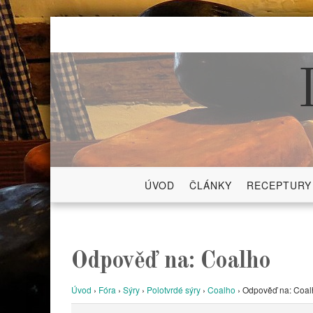
Skip
to
content
ÚVOD
ČLÁNKY
RECEPTURY
Odpověď na: Coalho
Úvod
›
Fóra
›
Sýry
›
Polotvrdé sýry
›
Coalho
›
Odpověď na: Coal