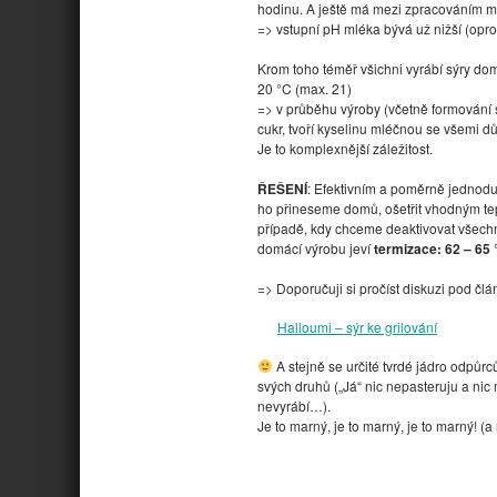
hodinu. A ještě má mezi zpracováním m
=> vstupní pH mléka bývá už nižší (opro
Krom toho téměř všichni vyrábí sýry do
20 °C (max. 21)
=> v průběhu výroby (včetně formování 
cukr, tvoří kyselinu mléčnou se všemi d
Je to komplexnější záležitost.
ŘEŠENÍ
: Efektivním a poměrně jednodu
ho přineseme domů, ošetřit vhodným te
případě, kdy chceme deaktivovat všechn
domácí výrobu jeví
termizace: 62 – 65 °
=> Doporučuji si pročíst diskuzi pod č
Halloumi – sýr ke grilování
A stejně se určité tvrdé jádro odpůr
svých druhů („Já“ nic nepasteruju a nic
nevyrábí…).
Je to marný, je to marný, je to marný! (