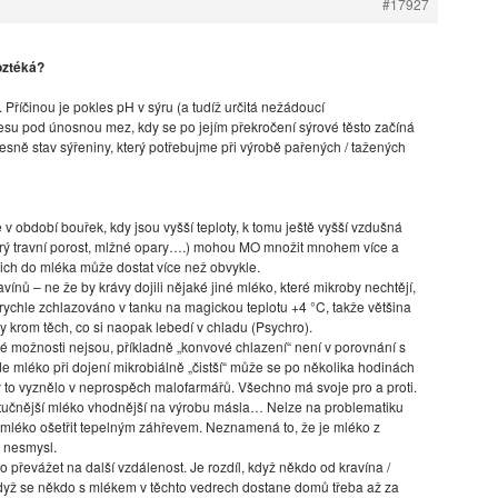
#17927
roztéká?
. Příčinou je pokles pH v sýru (a tudíž určitá nežádoucí
su pod únosnou mez, kdy se po jejím překročení sýrové těsto začíná
řesně stav sýřeniny, který potřebujme při výrobě pařených / tažených
 v období bouřek, kdy jsou vyšší teploty, k tomu ještě vyšší vzdušná
okrý travní porost, mlžné opary….) mohou MO množit mnohem více a
 jich do mléka může dostat více než obvykle.
vínů – ne že by krávy dojili nějaké jiné mléko, které mikroby nechtějí,
rychle zchlazováno v tanku na magickou teplotu +4 °C, takže většina
 krom těch, co si naopak lebedí v chladu (Psychro).
 možnosti nejsou, příkladně „konvové chlazení“ není v porovnání s
ude mléko při dojení mikrobiálně „čistší“ může se po několika hodinách
by to vyznělo v neprospěch malofarmářů. Všechno má svoje pro a proti.
 tučnější mléko vhodnější na výrobu másla… Nelze na problematiku
é mléko ošetřit tepelným záhřevem. Neznamená to, že je mléko z
e nesmysl.
 převážet na další vzdálenost. Je rozdíl, když někdo od kravína /
dyž se někdo s mlékem v těchto vedrech dostane domů třeba až za