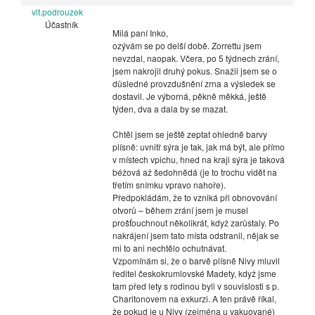
vit.podrouzek
Účastník
Milá paní Inko,
ozývám se po delší době. Zorrettu jsem
nevzdal, naopak. Včera, po 5 týdnech zrání,
jsem nakrojil druhý pokus. Snažil jsem se o
důsledné provzdušnění zrna a výsledek se
dostavil. Je výborná, pěkně měkká, ještě
týden, dva a dala by se mazat.
Chtěl jsem se ještě zeptat ohledně barvy
plísně: uvnitř sýra je tak, jak má být, ale přímo
v místech vpichu, hned na kraji sýra je taková
béžová až šedohnědá (je to trochu vidět na
třetím snímku vpravo nahoře).
Předpokládám, že to vzniká při obnovování
otvorů – během zrání jsem je musel
prošťouchnout několikrát, když zarůstaly. Po
nakrájení jsem tato místa odstranil, nějak se
mi to ani nechtělo ochutnávat.
Vzpomínám si, že o barvě plísně Nivy mluvil
ředitel českokrumlovské Madety, když jsme
tam před lety s rodinou byli v souvislosti s p.
Charitonovem na exkurzi. A ten právě říkal,
že pokud je u Nivy (zejména u vakuované)