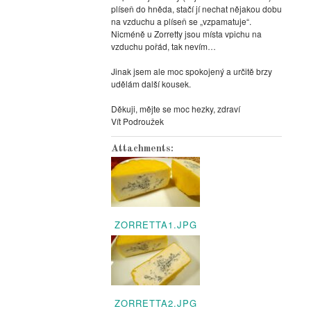
plíseň do hněda, stačí jí nechat nějakou dobu
na vzduchu a plíseň se „vzpamatuje“.
Nicméně u Zorretty jsou místa vpichu na
vzduchu pořád, tak nevím…
Jinak jsem ale moc spokojený a určitě brzy
udělám další kousek.
Děkuji, mějte se moc hezky, zdraví
Vít Podroužek
Attachments:
ZORRETTA1.JPG
ZORRETTA2.JPG