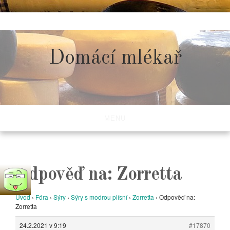
Skip
to
content
Domácí mlékař
MENU
Odpověď na: Zorretta
Úvod
›
Fóra
›
Sýry
›
Sýry s modrou plísní
›
Zorretta
›
Odpověď na:
Zorretta
24.2.2021 v 9:19
#17870