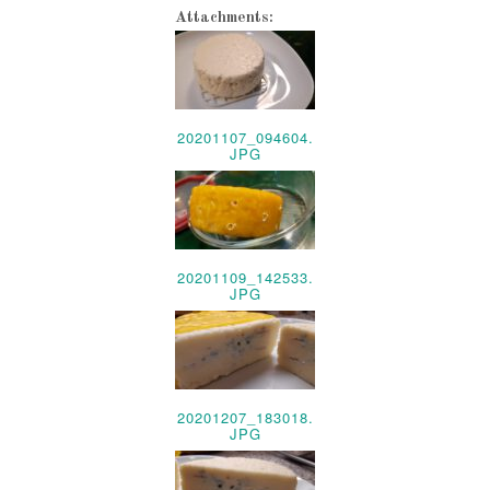
Attachments:
20201107_094604.
JPG
20201109_142533.
JPG
20201207_183018.
JPG