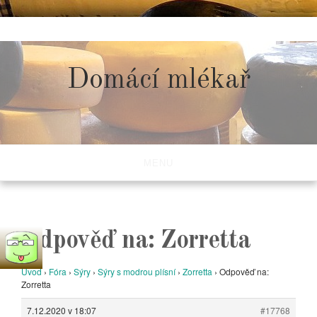
Skip
to
content
Domácí mlékař
MENU
Odpověď na: Zorretta
Úvod
›
Fóra
›
Sýry
›
Sýry s modrou plísní
›
Zorretta
›
Odpověď na:
Zorretta
7.12.2020 v 18:07
#17768