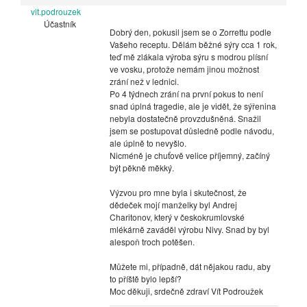
vit.podrouzek
Účastník
Dobrý den, pokusil jsem se o Zorrettu podle
Vašeho receptu. Dělám běžné sýry cca 1 rok,
teď mě zlákala výroba sýru s modrou plísní
ve vosku, protože nemám jinou možnost
zrání než v lednici.
Po 4 týdnech zrání na první pokus to není
snad úplná tragedie, ale je vidět, že sýřenina
nebyla dostatečně provzdušněná. Snažil
jsem se postupovat důsledně podle návodu,
ale úplně to nevyšlo.
Nicméně je chuťově velice příjemný, začíný
být pěkně měkký.
Výzvou pro mne byla i skutečnost, že
dědeček mojí manželky byl Andrej
Charitonov, který v českokrumlovské
mlékárně zaváděl výrobu Nivy. Snad by byl
alespoň troch potěšen.
Můžete mi, případně, dát nějakou radu, aby
to příště bylo lepší?
Moc děkuji, srdečně zdraví Vít Podroužek