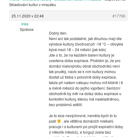
Skladování kultur v mrazáku
25.11.2020 v 22:48
#17766
Inka
Správce
Dobrý den.
Není ani tak podstatné, jak dlouhou mají dle
výrobce kultury životnost při -18 °C – obvykle
bývá mezi 18 – 24 měsíci (jak kdo)
Jde o to, že na každém balení kultury je
uvedena doba expirace. Problém je, že pro
domácí malovýrobu obrat obchodníků není
tak prudký, navíc se k nim kultury mohou
dostat už třeba v polovině doby expirace,
takže při našem nákupu mohou mít klidně i 6
a méně měsíců do jejího vypršení. Seriózní
obchodník by měl na dotaz dobu expirace u
konkrétní kultury, kterou má naskladněnou,
bez problémů sdělit.
Je to sice nevýchovné, neměla bych to tu
psát
, ale většina domácích mlékařů
pracuje i s kulturami po projití expirační doby
(i několik měsíců), a fungují zcela bez