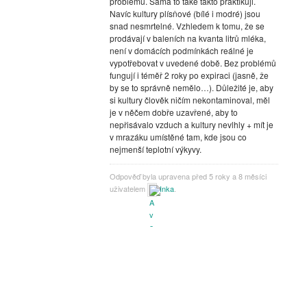
problémů. Sama to také takto praktikuji.
Navíc kultury plísňové (bílé i modré) jsou
snad nesmrtelné. Vzhledem k tomu, že se
prodávají v baleních na kvanta litrů mléka,
není v domácích podmínkách reálné je
vypotřebovat v uvedené době. Bez problémů
fungují i téměř 2 roky po expiraci (jasně, že
by se to správně nemělo…). Důležité je, aby
si kultury člověk ničím nekontaminoval, měl
je v něčem dobře uzavřené, aby to
nepřisávalo vzduch a kultury nevlhly + mít je
v mrazáku umístěné tam, kde jsou co
nejmenší teplotní výkyvy.
Odpověď byla upravena před 5 roky a 8 měsíci
uživatelem
Inka
.