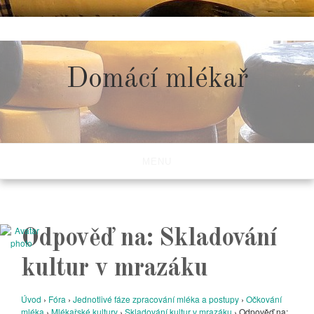
Skip
to
content
Domácí mlékař
MENU
Odpověď na: Skladování
kultur v mrazáku
Úvod
›
Fóra
›
Jednotlivé fáze zpracování mléka a postupy
›
Očkování
mléka
›
Mlékařské kultury
›
Skladování kultur v mrazáku
›
Odpověď na: