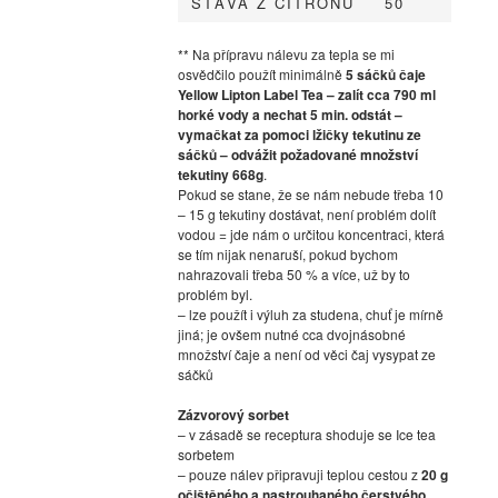
ŠŤÁVA Z CITRÓNU
50
** Na přípravu nálevu za tepla se mi
osvědčilo použít minimálně
5 sáčků čaje
Yellow Lipton Label Tea – zalít cca 790 ml
horké vody a nechat 5 min. odstát –
vymačkat za pomoci lžičky tekutinu ze
sáčků – odvážit požadované množství
tekutiny 668g
.
Pokud se stane, že se nám nebude třeba 10
– 15 g tekutiny dostávat, není problém dolít
vodou = jde nám o určitou koncentraci, která
se tím nijak nenaruší, pokud bychom
nahrazovali třeba 50 % a více, už by to
problém byl.
– lze použít i výluh za studena, chuť je mírně
jiná; je ovšem nutné cca dvojnásobné
množství čaje a není od věci čaj vysypat ze
sáčků
Zázvorový sorbet
– v zásadě se receptura shoduje se Ice tea
sorbetem
– pouze nálev připravuji teplou cestou z
20 g
očištěného a nastrouhaného čerstvého