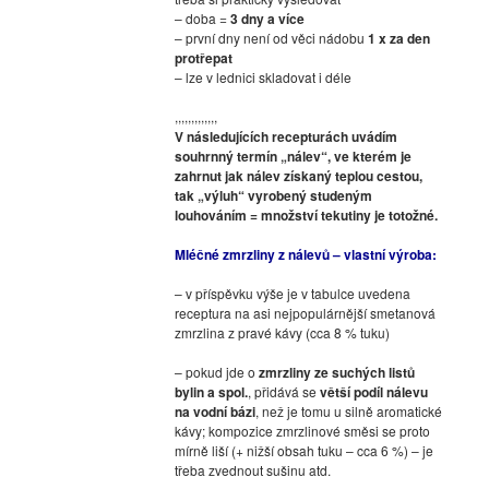
– doba =
3 dny a více
– první dny není od věci nádobu
1 x za den
protřepat
– lze v lednici skladovat i déle
,,,,,,,,,,,,,
V následujících recepturách uvádím
souhrnný termín „nálev“, ve kterém je
zahrnut jak nálev získaný teplou cestou,
tak „výluh“ vyrobený studeným
louhováním = množství tekutiny je totožné.
Mléčné zmrzliny z nálevů – vlastní výroba:
– v příspěvku výše je v tabulce uvedena
receptura na asi nejpopulárnější smetanová
zmrzlina z pravé kávy (cca 8 % tuku)
– pokud jde o
zmrzliny ze suchých listů
bylin a spol.
, přidává se
větší podíl nálevu
na vodní bázi
, než je tomu u silně aromatické
kávy; kompozice zmrzlinové směsi se proto
mírně liší (+ nižší obsah tuku – cca 6 %) – je
třeba zvednout sušinu atd.