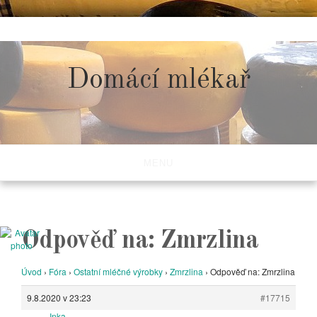
Skip
to
content
Domácí mlékař
MENU
Odpověď na: Zmrzlina
Úvod
›
Fóra
›
Ostatní mléčné výrobky
›
Zmrzlina
›
Odpověď na: Zmrzlina
9.8.2020 v 23:23
#17715
Inka