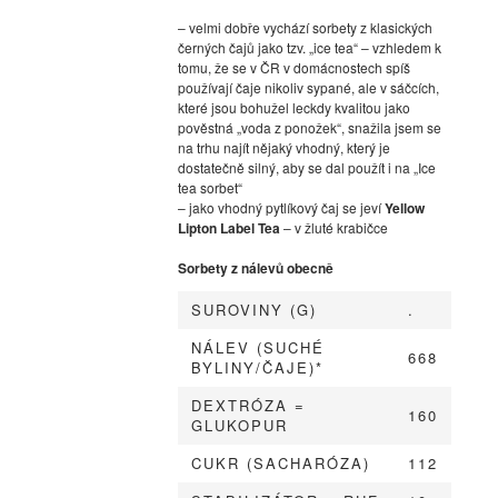
– velmi dobře vychází sorbety z klasických
černých čajů jako tzv. „ice tea“ – vzhledem k
tomu, že se v ČR v domácnostech spíš
používají čaje nikoliv sypané, ale v sáčcích,
které jsou bohužel leckdy kvalitou jako
pověstná „voda z ponožek“, snažila jsem se
na trhu najít nějaký vhodný, který je
dostatečně silný, aby se dal použít i na „Ice
tea sorbet“
– jako vhodný pytlíkový čaj se jeví
Yellow
Lipton Label Tea
– v žluté krabičce
Sorbety z nálevů obecně
SUROVINY (G)
.
NÁLEV (SUCHÉ
668
BYLINY/ČAJE)*
DEXTRÓZA =
160
GLUKOPUR
CUKR (SACHARÓZA)
112