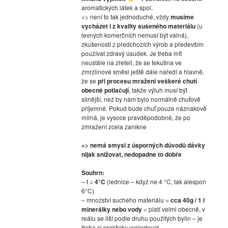
aromatických látek a spol.
=> není to tak jednoduché, vždy
musíme
vycházet i z kvality sušeného materiálu
(u
levných komerčních nemusí být valná),
zkušeností z předchozích výrob a především
používat zdravý úsudek. Je třeba mít
neustále na zřeteli, že se tekutina ve
zmrzlinové směsi ještě dále naředí a hlavně,
že se
při procesu mražení veškeré chutí
obecně potlačují
, takže výluh musí být
silnější, než by nám bylo normálně chuťově
příjemné. Pokud bude chuť pouze náznakově
mírná, je vysoce pravděpodobné, že po
zmražení zcela zanikne
=> nemá smysl z úsporných důvodů dávky
nijak snižovat, nedopadne to dobře
Souhrn:
– t =
4°C
(lednice – když ne 4 °C, tak alespoň
6°C)
– množství suchého materiálu =
cca 40g / 1 l
minerálky nebo vody
= platí velmi obecně, v
reálu se liší podle druhu použitých bylin – je
třeba si prakticky vysledovat