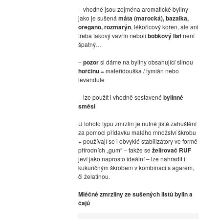
– vhodné jsou zejména aromatické byliny
jako je sušená
máta (marocká), bazalka,
oregano, rozmarýn
, lékořicový kořen, ale ani
třeba takový vavřín neboli
bobkový list
není
špatný…
–
pozor
si dáme na byliny obsahující silnou
hořčinu
= mateřídouška / tymián nebo
levandule
– lze použít i vhodně sestavené
bylinné
směsi
U tohoto typu zmrzlin je nutné jisté zahuštění
za pomoci přídavku malého množství škrobu
+ používají se i obvyklé stabilizátory ve formě
přírodních „gum“ – takže se
želírovač RUF
jeví jako naprosto ideální – lze nahradit i
kukuřičným škrobem v kombinaci s agarem,
či želatinou.
Mléčné zmrzliny ze sušených listů bylin a
čajů