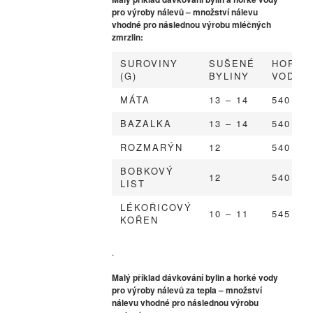
pro výroby nálevů – množství nálevu
vhodné pro následnou výrobu mléčných
zmrzlin:
SUROVINY
SUŠENÉ
HORKÁ
(G)
BYLINY
VODA/
MÁTA
13 – 14
540
BAZALKA
13 – 14
540
ROZMARÝN
12
540
BOBKOVÝ
12
540
LIST
LÉKOŘICOVÝ
10 – 11
545
KOŘEN
.
Malý příklad dávkování bylin a horké vody
pro výroby nálevů za tepla – množství
nálevu vhodné pro následnou výrobu