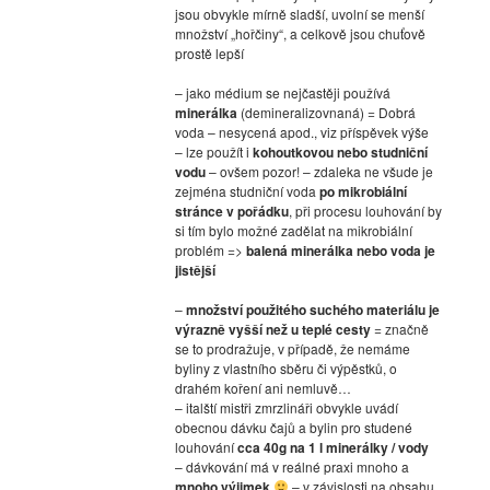
jsou obvykle mírně sladší, uvolní se menší
množství „hořčiny“, a celkově jsou chuťově
prostě lepší
– jako médium se nejčastěji používá
minerálka
(demineralizovnaná) = Dobrá
voda – nesycená apod., viz příspěvek výše
– lze použít i
kohoutkovou nebo studniční
vodu
– ovšem pozor! – zdaleka ne všude je
zejména studniční voda
po mikrobiální
stránce v pořádku
, při procesu louhování by
si tím bylo možné zadělat na mikrobiální
problém =>
balená minerálka nebo voda je
jistější
–
množství použitého suchého materiálu je
výrazně vyšší než u teplé cesty
= značně
se to prodražuje, v případě, že nemáme
byliny z vlastního sběru či výpěstků, o
drahém koření ani nemluvě…
– italští mistři zmrzlináři obvykle uvádí
obecnou dávku čajů a bylin pro studené
louhování
cca 40g na 1 l minerálky / vody
– dávkování má v reálné praxi mnoho a
mnoho výjimek
– v závislosti na obsahu