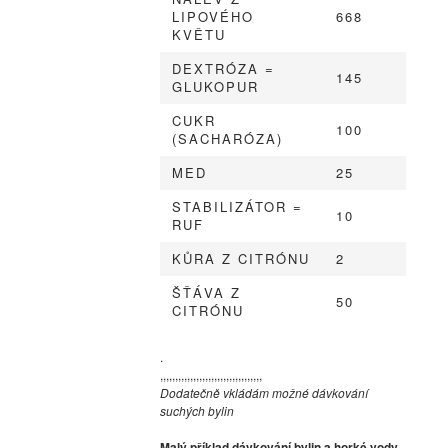
LIPOVÉHO
668
KVĚTU
DEXTRÓZA =
145
GLUKOPUR
CUKR
100
(SACHARÓZA)
MED
25
STABILIZÁTOR =
10
RUF
KŮRA Z CITRÓNU
2
ŠŤÁVA Z
50
CITRÓNU
.
,,,,,,,,,,,,,,,,,,,,,,,,,,,,,,,,,,
Dodatečně vkládám možné dávkování
suchých bylin
Malý příklad dávkování bylin a horké vody