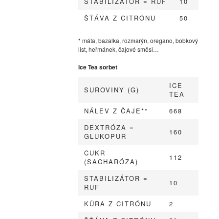
STABILIZÁTOR = RUF
10
ŠŤÁVA Z CITRÓNU
50
* máta, bazalka, rozmarýn, oregano, bobkový
list, heřmánek, čajové směsi…
Ice Tea sorbet
ICE
SUROVINY (G)
TEA
NÁLEV Z ČAJE**
668
DEXTRÓZA =
160
GLUKOPUR
CUKR
112
(SACHARÓZA)
STABILIZÁTOR =
10
RUF
KŮRA Z CITRÓNU
2