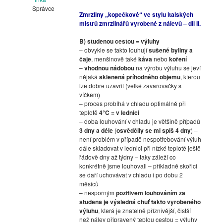
Správce
Zmrzliny „kopečkové“ ve stylu italských
mistrů zmrzlinářů vyrobené z nálevů – díl II.
B) studenou cestou = výluhy
– obvykle se takto louhují
sušené byliny a
čaje
, menšinově také
káva
nebo
koření
–
vhodnou nádobou
na výrobu výluhu se jeví
nějaká
skleněná příhodného objemu
, kterou
lze dobře uzavřít (velké zavařovačky s
víčkem)
– proces probíhá v chladu optimálně při
teplotě
4°C = v lednici
– doba louhování v chladu je většině případů
3 dny a déle
(
osvědčily se mi spíš 4 dny
) –
není problém v případě nespotřebování výluh
dále skladovat v lednici při nízké teplotě ještě
řádově dny až týdny – taky záleží co
konkrétně jsme louhovali – příkladně skořici
se daří uchovávat v chladu i po dobu 2
měsíců
– nesporným
pozitivem louhováním za
studena je výsledná chuť takto vyrobeného
výluhu
, která je znatelně příznivější, čistší
než nálev připravený teplou cestou = výluhy