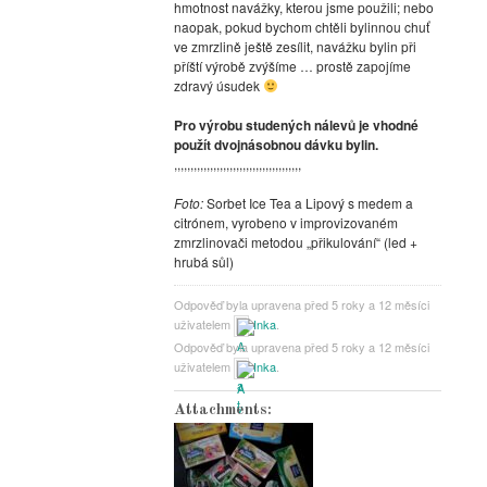
hmotnost navážky, kterou jsme použili; nebo
naopak, pokud bychom chtěli bylinnou chuť
ve zmrzlině ještě zesílit, navážku bylin při
příští výrobě zvýšíme … prostě zapojíme
zdravý úsudek
Pro výrobu studených nálevů je vhodné
použít dvojnásobnou dávku bylin.
,,,,,,,,,,,,,,,,,,,,,,,,,,,,,,,,,,,,,,,
Foto:
Sorbet Ice Tea a Lipový s medem a
citrónem, vyrobeno v improvizovaném
zmrzlinovači metodou „přikulování“ (led +
hrubá sůl)
Odpověď byla upravena před 5 roky a 12 měsíci
uživatelem
Inka
.
Odpověď byla upravena před 5 roky a 12 měsíci
uživatelem
Inka
.
Attachments: