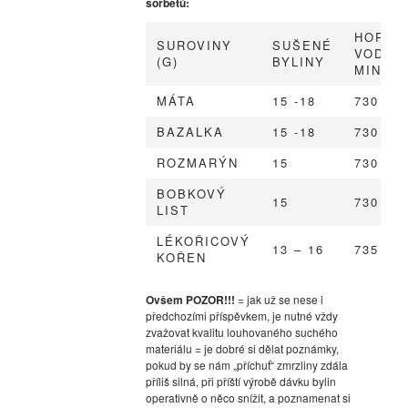
sorbetů:
HORKÁ
SUROVINY
SUŠENÉ
VODA /
(G)
BYLINY
MINER
MÁTA
15 -18
730
BAZALKA
15 -18
730
ROZMARÝN
15
730
BOBKOVÝ
15
730
LIST
LÉKOŘICOVÝ
13 – 16
735
KOŘEN
Ovšem POZOR!!!
= jak už se nese i
předchozími příspěvkem, je nutné vždy
zvažovat kvalitu louhovaného suchého
materiálu = je dobré si dělat poznámky,
pokud by se nám „příchuť“ zmrzliny zdála
příliš silná, při příští výrobě dávku bylin
operativně o něco snížit, a poznamenat si