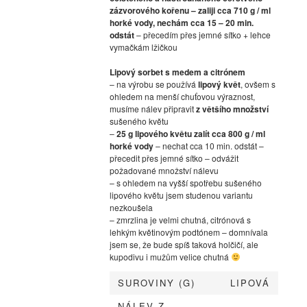
zázvorového kořenu – zaliji cca 710 g / ml
horké vody, nechám cca 15 – 20 min.
odstát
– přecedím přes jemné sítko + lehce
vymačkám lžičkou
Lipový sorbet s medem a citrónem
– na výrobu se používá
lipový květ
, ovšem s
ohledem na menší chuťovou výraznost,
musíme nálev připravit
z většího množství
sušeného květu
–
25 g lipového květu zalít cca 800 g / ml
horké vody
– nechat cca 10 min. odstát –
přecedit přes jemné sítko – odvážit
požadované množství nálevu
– s ohledem na vyšší spotřebu sušeného
lipového květu jsem studenou variantu
nezkoušela
– zmrzlina je velmi chutná, citrónová s
lehkým květinovým podtónem – domnívala
jsem se, že bude spíš taková holčičí, ale
kupodivu i mužům velice chutná
SUROVINY (G)
LIPOVÁ
NÁLEV Z