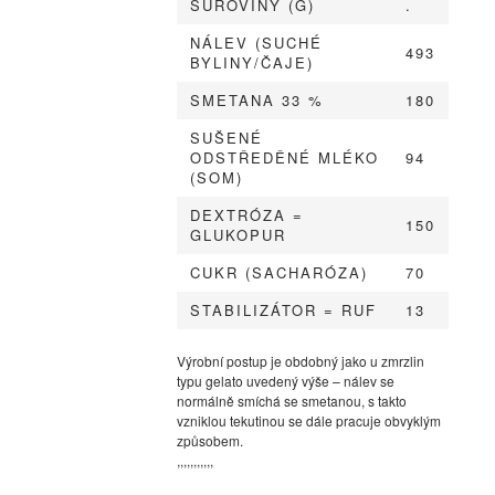
SUROVINY (G)
.
NÁLEV (SUCHÉ
493
BYLINY/ČAJE)
SMETANA 33 %
180
SUŠENÉ
ODSTŘEDĚNÉ MLÉKO
94
(SOM)
DEXTRÓZA =
150
GLUKOPUR
CUKR (SACHARÓZA)
70
STABILIZÁTOR = RUF
13
Výrobní postup je obdobný jako u zmrzlin
typu gelato uvedený výše – nálev se
normálně smíchá se smetanou, s takto
vzniklou tekutinou se dále pracuje obvyklým
způsobem.
,,,,,,,,,,,