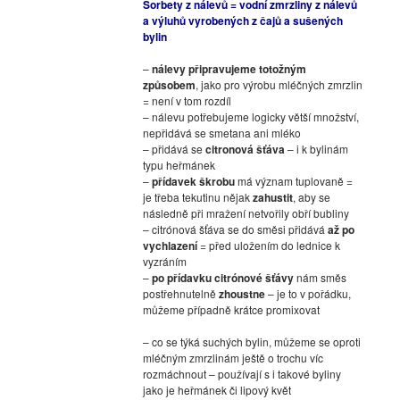
Sorbety z nálevů = vodní zmrzliny z nálevů
a výluhů vyrobených z čajů a sušených
bylin
–
nálevy připravujeme totožným
způsobem
, jako pro výrobu mléčných zmrzlin
= není v tom rozdíl
– nálevu potřebujeme logicky větší množství,
nepřidává se smetana ani mléko
– přidává se
citronová šťáva
– i k bylinám
typu heřmánek
–
přídavek škrobu
má význam tuplovaně =
je třeba tekutinu nějak
zahustit
, aby se
následně při mražení netvořily obří bubliny
– citrónová šťáva se do směsi přidává
až po
vychlazení
= před uložením do lednice k
vyzráním
–
po přídavku citrónové šťávy
nám směs
postřehnutelně
zhoustne
– je to v pořádku,
můžeme případně krátce promixovat
– co se týká suchých bylin, můžeme se oproti
mléčným zmrzlinám ještě o trochu víc
rozmáchnout – používají s i takové byliny
jako je heřmánek či lipový květ