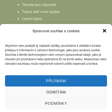
Témata bez odpovědi
Topics with most replies
Latest topics
Topics Freshness
Spravovat souhlas s cookies
Abychom vám poskytli ty nejlepší zážitky, používáme k ukládání a/nebo
přístupu k informacím o zařízení technologie, jako jsou soubory cookie.
Souhlas s těmito technologiemi nám umožní zpracovávat údaje, jako je
chování při procházení nebo jedinečná ID na tomto webu. Nesouhlas nebo
odvolání souhlasu může nepříznivě ovlivnit určité vlastnosti a funkce.
PŘIJÍMÁM
ODMÍTÁM
Úvod
Kniha Domácí mlékař
Nápověda
Podpořte nás, děkujeme
PODMÍNKY
Copyright © 2026 Domácí mlékař. All rights reserved.