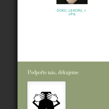
ČOKO_LEKOR2_1.
JPG
Podpořte nás, děkujeme