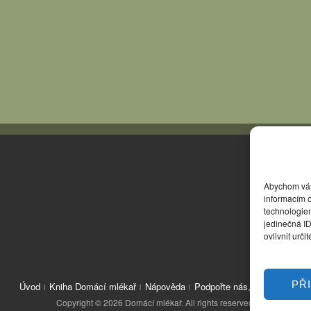
Abychom vám 
informacím o
technologie
jedinečná I
ovlivnit urči
PŘ
Úvod
Kniha Domácí mlékař
Nápověda
Podpořte nás, děkujeme
Copyright © 2026 Domácí mlékař. All rights reserved.