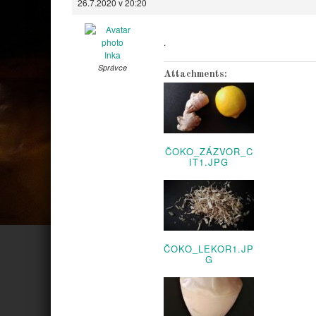
26.7.2020 v 20:20
.
Inka
Správce
Attachments:
ČOKO_ZÁZVOR_C
IT1.JPG
ČOKO_LEKOR1.JP
G