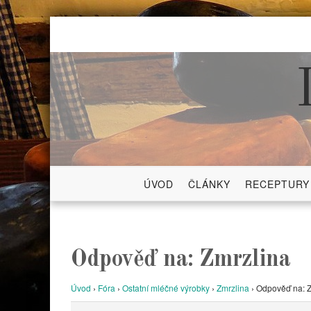
Skip
to
content
ÚVOD
ČLÁNKY
RECEPTURY
Odpověď na: Zmrzlina
Úvod
›
Fóra
›
Ostatní mléčné výrobky
›
Zmrzlina
›
Odpověď na: Z