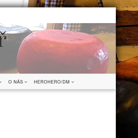
ř
O NÁS
HEROHERO/DM