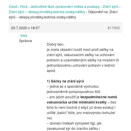
Úvod
›
Fóra
›
Jednotlivé fáze zpracování mléka a postupy
›
Zrání sýrů
›
Zrání sýrů – sklepy,vinotéky,lednice,vosky,nátěry
›
Odpověď na: Zrání
sýrů – sklepy,vinotéky,lednice,vosky,nátěry
20.7.2020 v 18:57
#17692
Inka
Správce
Dobrý den,
je zcela zásadní rozdíl mezi profi sáčky na
zrání sýrů, vakuovacími sáčky na uchování
potravin a uzavíratelnými sáčky na mražení či
jednorázovému uchování potravin v lednici
apod.
1) Sáčky na zrání sýrů
– jedná se o speciálně vyvinutou
jednosměrně polopropustnou fólii
– pro jejich použití je
bezpodmínečně nutná
vakuovačka určité minimální kvality
= bez
toho to není možné (i když už dnes existují i
určité „balicí“ fólie, pro malovýrobu bohužel
ne)
– domácí mlékaři vymysleli fígl, jak
zavakuovat sýr do zracího sáčku i