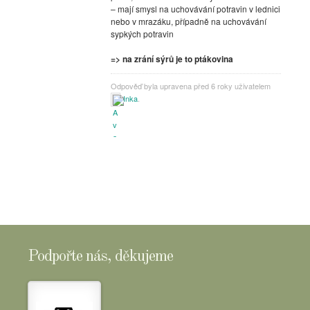
– mají smysl na uchovávání potravin v lednici
nebo v mrazáku, případně na uchovávání
sypkých potravin
=> na zrání sýrů je to ptákovina
Odpověď byla upravena před 6 roky uživatelem
Inka
.
Podpořte nás, děkujeme