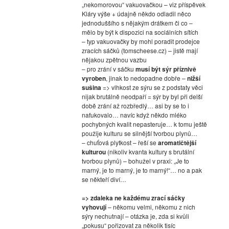
„nekomorovou“ vakuovačkou – viz příspěvek
Kláry výše + údajně někdo odladil něco
jednoduššího s nějakým drátkem či co –
mělo by být k dispozici na sociálních sítích
– typ vakuovačky by mohl poradit prodejce
zracích sáčků (tomscheese.cz) – jistě mají
nějakou zpětnou vazbu
– pro zrání v sáčku
musí být sýr příznivě
vyroben
, jinak to nedopadne dobře –
nižší
sušina
=> vlhkost ze sýru se z podstaty věci
nijak brutálně neodpaří = sýr by byl při delší
době zrání až rozbředlý… asi by se to i
nafukovalo… navíc když někdo mléko
pochybných kvalit nepasteruje… k tomu ještě
použije kulturu se silnější tvorbou plynů…
– chuťová plytkost – řeší se
aromatičtější
kulturou
(nikoliv kvanta kultury s brutální
tvorbou plynů) – bohužel v praxi: „Je to
marný, je to marný, je to marný!“… no a pak
se někteří diví…
=> zdaleka ne každému zrací sáčky
vyhovují
– někomu velmi, někomu z nich
sýry nechutnají – otázka je, zda si kvůli
„pokusu“ pořizovat za několik tisíc