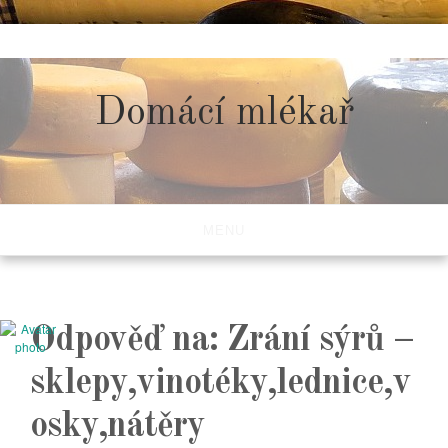
Skip
to
content
Domácí mlékař
MENU
Odpověď na: Zrání sýrů –
sklepy,vinotéky,lednice,v
osky,nátěry