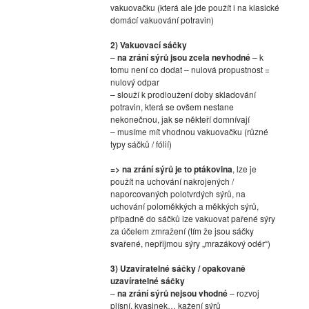
vakuovačku (která ale jde použít i na klasické
domácí vakuování potravin)
2) Vakuovací sáčky
–
na zrání sýrů jsou zcela nevhodné
– k
tomu není co dodat – nulová propustnost =
nulový odpar
– slouží k prodloužení doby skladování
potravin, která se ovšem nestane
nekonečnou, jak se někteří domnívají
– musíme mít vhodnou vakuovačku (různé
typy sáčků / fólií)
=> na zrání sýrů je to ptákovina
, lze je
použít na uchování nakrojených /
naporcovaných polotvrdých sýrů, na
uchování poloměkkých a měkkých sýrů,
případně do sáčků lze vakuovat pařené sýry
za účelem zmražení (tím že jsou sáčky
svařené, nepřijmou sýry „mrazákový odér“)
3) Uzavíratelné sáčky / opakovaně
uzavíratelné sáčky
–
na zrání sýrů nejsou vhodné
– rozvoj
plísní, kvasinek… kažení sýrů