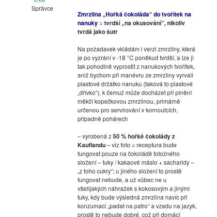
Správce
Zmrzlina „Hořká čokoláda“ do tvořítek na
nanuky
=
tvrdší „na okusování“, nikoliv
tvrdá jako šutr
Na požadavek vkládám i verzi zmrzliny, která
je po vyzrání v -18 °C poněkud tvrdší, a lze ji
tak pohodlně vyprostit z nanukových tvořítek,
aniž bychom při manévru ze zmrzliny vyrvali
plastové držátko nanuku (taková to plastové
„dřívko“), k čemuž může docházet při plnění
měkčí kopečkovou zmrzlinou, primárně
určenou pro servírování v kornoutcích,
případně pohárech
– vyrobená z
50 % hořké čokolády z
Kauflandu
– viz foto = receptura bude
fungovat pouze na čokoládě totožného
složení – tuky / kakaové máslo + sacharidy –
„z toho cukry“; u jiného složení to prostě
fungovat nebude, a už vůbec ne u
všelijakých náhražek s kokosovým a jinými
tuky, kdy bude výsledná zmrzlina navíc při
konzumaci „padat na patro“ a vzadu na jazyk,
prostě to nebude dobré, což při domácí