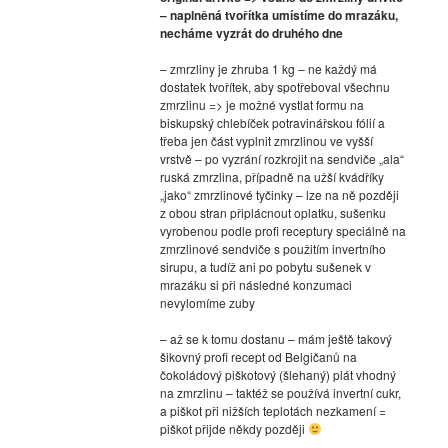
– naplněná tvořítka umístíme do mrazáku,
necháme vyzrát do druhého dne
– zmrzliny je zhruba 1 kg – ne každý má
dostatek tvořítek, aby spotřeboval všechnu
zmrzlinu => je možné vystlat formu na
biskupský chlebíček potravinářskou fólií a
třeba jen část vyplnit zmrzlinou ve vyšší
vrstvě – po vyzrání rozkrojit na sendviče „ala“
ruská zmrzlina, případně na užší kvádříky
„jako“ zmrzlinové tyčinky – lze na ně později
z obou stran připlácnout oplatku, sušenku
vyrobenou podle profi receptury speciálně na
zmrzlinové sendviče s použitím invertního
sirupu, a tudíž ani po pobytu sušenek v
mrazáku si při následné konzumaci
nevylomíme zuby
– až se k tomu dostanu – mám ještě takový
šikovný profi recept od Belgičanů na
čokoládový piškotový (šlehaný) plát vhodný
na zmrzlinu – taktéž se používá invertní cukr,
a piškot při nižších teplotách nezkamení =
piškot přijde někdy později