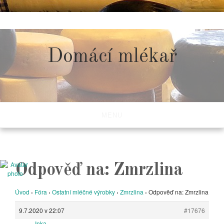
Skip
to
content
Domácí mlékař
MENU
Odpověď na: Zmrzlina
Úvod
›
Fóra
›
Ostatní mléčné výrobky
›
Zmrzlina
›
Odpověď na: Zmrzlina
9.7.2020 v 22:07
#17676
Inka