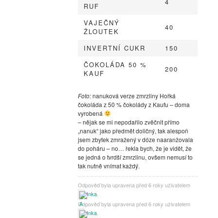
4
RUF
VAJEČNÝ
40
ŽLOUTEK
INVERTNÍ CUKR
150
ČOKOLÁDA 50 %
200
KAUF
Foto:
nanuková verze zmrzliny Hořká
čokoláda z 50 % čokolády z Kaufu – doma
vyrobená
– nějak se mi nepodařilo zvěčnit přímo
„nanuk“ jako předmět doličný, tak alespoň
jsem zbytek zmražený v dóze naaranžovala
do poháru – no… řekla bych, že je vidět, že
se jedná o tvrdší zmrzlinu, ovšem nemusí to
tak nutně vnímat každý.
Odpověď byla upravena před 6 roky uživatelem
Inka
.
Odpověď byla upravena před 6 roky uživatelem
Inka
.