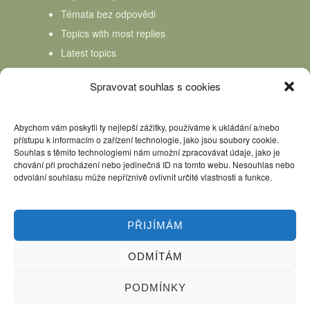
Témata bez odpovědi
Topics with most replies
Latest topics
Topics Freshness
Spravovat souhlas s cookies
Abychom vám poskytli ty nejlepší zážitky, používáme k ukládání a/nebo
přístupu k informacím o zařízení technologie, jako jsou soubory cookie.
Souhlas s těmito technologiemi nám umožní zpracovávat údaje, jako je
chování při procházení nebo jedinečná ID na tomto webu. Nesouhlas nebo
odvolání souhlasu může nepříznivě ovlivnit určité vlastnosti a funkce.
PŘIJÍMÁM
ODMÍTÁM
Úvod
Kniha Domácí mlékař
Nápověda
Podpořte nás, děkujeme
PODMÍNKY
Copyright © 2026 Domácí mlékař. All rights reserved.