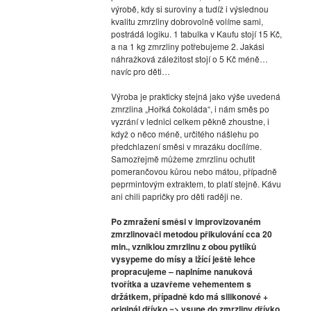
výrobě, kdy si suroviny a tudíž i výslednou
kvalitu zmrzliny dobrovolně volíme sami,
postrádá logiku. 1 tabulka v Kaufu stojí 15 Kč,
a na 1 kg zmrzliny potřebujeme 2. Jakási
náhražková záležitost stojí o 5 Kč méně…
navíc pro děti…
Výroba je prakticky stejná jako výše uvedená
zmrzlina „Hořká čokoláda“, i nám směs po
vyzrání v lednici celkem pěkně zhoustne, i
když o něco méně, určitého nášlehu po
předchlazení směsi v mrazáku docílíme.
Samozřejmě můžeme zmrzlinu ochutit
pomerančovou kůrou nebo mátou, případně
peprmintovým extraktem, to platí stejně. Kávu
ani chili papričky pro děti raději ne.
Po zmražení směsi v improvizovaném
zmrzlinovači metodou přikulování cca 20
min., vzniklou zmrzlinu z obou pytlíků
vysypeme do mísy a lžící ještě lehce
propracujeme – naplníme nanuková
tvořítka a uzavřeme vehementem s
držátkem, případně kdo má silikonové +
originál dřívko => vsune do zmrzliny dřívko