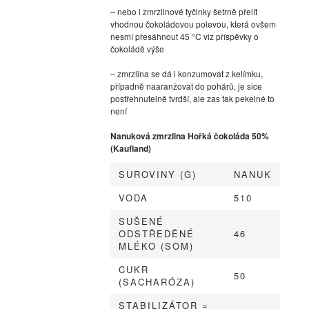
– nebo i zmrzlinové tyčinky šetrně přelít
vhodnou čokoládovou polevou, která ovšem
nesmí přesáhnout 45 °C viz příspěvky o
čokoládě výše
– zmrzlina se dá i konzumovat z kelímku,
případně naaranžovat do pohárů, je sice
postřehnutelně tvrdší, ale zas tak pekelné to
není
Nanuková zmrzlina Hořká čokoláda 50%
(Kaufland)
SUROVINY (G)
NANUK
VODA
510
SUŠENÉ
ODSTŘEDĚNÉ
46
MLÉKO (SOM)
CUKR
50
(SACHARÓZA)
STABILIZÁTOR =