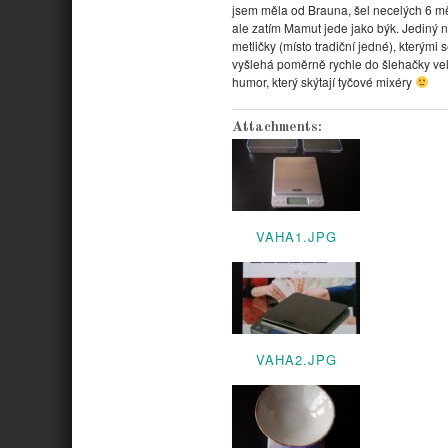
jsem měla od Brauna, šel necelých 6 mě
ale zatím Mamut jede jako býk. Jediný 
metličky (místo tradiční jedné), který
vyšlehá poměrně rychle do šlehačky ve
humor, který skýtají tyčové mixéry
Attachments:
VAHA1.JPG
VAHA2.JPG