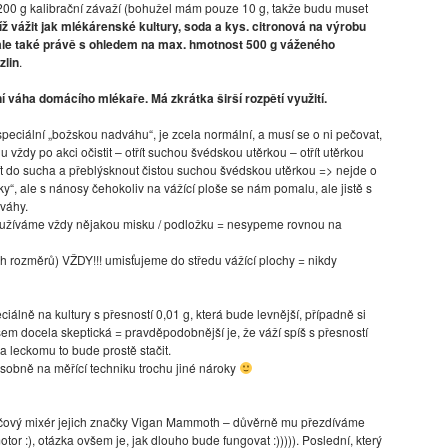
 200 g kalibrační závaží (bohužel mám pouze 10 g, takže budu muset
íž vážit jak mlékárenské kultury, soda a kys. citronová na výrobu
, ale také právě s ohledem na max. hmotnost 500 g váženého
zlin
.
í váha domácího mlékaře. Má zkrátka širší rozpětí využití.
eciální „božskou nadváhu“, je zcela normální, a musí se o ni pečovat,
hu vždy po akci očistit – otřít suchou švédskou utěrkou – otřít utěrkou
t do sucha a přeblýsknout čistou suchou švédskou utěrkou => nejde o
y“, ale s nánosy čehokoliv na vážící ploše se nám pomalu, ale jistě s
váhy.
používáme vždy nějakou misku / podložku = nesypeme rovnou na
h rozměrů) VŽDY!!! umisťujeme do středu vážící plochy = nikdy
ciálně na kultury s přesností 0,01 g, která bude levnější, případně si
jsem docela skeptická = pravděpodobnější je, že váží spíš s přesností
a leckomu to bude prostě stačit.
osobně na měřící techniku trochu jiné nároky
tyčový mixér jejich značky Vigan Mammoth – důvěrně mu přezdíváme
r :), otázka ovšem je, jak dlouho bude fungovat :))))). Poslední, který