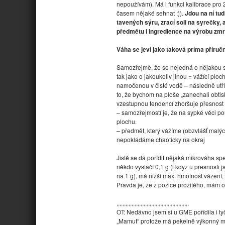
nepoužívám). Má i funkci kalibrace pro
časem nějaké sehnat :)).
Jdou na ní tud
tavených sýru, zrací soli na syrečky
předmětu i ingredience na výrobu zmr
Váha se jeví jako taková príma příručn
Samozřejmě, že se nejedná o nějakou sp
tak jako o jakoukoliv jinou = vážící ploc
namočenou v čisté vodě – následně utří
to, že bychom na ploše „zanechali obtisk
vzestupnou tendencí zhoršuje přesnost 
– samozřejmostí je, že na sypké věci 
plochu.
– předmět, který vážíme (obzvlášť malýc
nepokládáme chaoticky na okraj
Jistě se dá pořídit nějaká mikrováha spe
někdo vystačí 0,1 g (i když u přesnosti 
na 1 g), má nižší max. hmotnost vážení, 
Pravda je, že z pozice prožitého, mám 
,,,,,,,,,,,,,,,,,,,,,,,,,,,,,,,,,,,,,,,,,,,,,,,,
OT: Nedávno jsem si u GME pořídila i 
„Mamut“ protože má pekelně výkonný moto