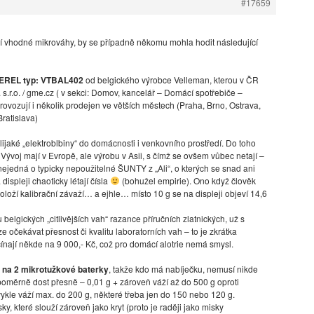
#17659
í vhodné mikrováhy, by se případně někomu mohla hodit následující
EREL typ: VTBAL402
od belgického výrobce Velleman, kterou v ČR
 s.r.o. / gme.cz ( v sekci: Domov, kancelář – Domácí spotřebiče –
ovozují i několik prodejen ve větších městech (Praha, Brno, Ostrava,
ratislava)
ijaké „elektroblbiny“ do domácnosti i venkovního prostředí. Do toho
. Vývoj mají v Evropě, ale výrobu v Asii, s čímž se ovšem vůbec netají –
u nejedná o typicky nepoužitelné ŠUNTY z „Ali“, o kterých se snad ani
 displeji chaoticky létají čísla
(bohužel empirie). Ono když člověk
oloží kalibrační závaží… a ejhle… místo 10 g se na displeji objeví 14,6
elgických „citlivějších vah“ razance příručních zlatnických, už s
 očekávat přesnost či kvalitu laboratorních vah – to je zkrátka
ínají někde na 9 000,- Kč, což pro domácí alotrie nemá smysl.
e
na 2 mikrotužkové baterky
, takže kdo má nabíječku, nemusí nikde
í poměrně dost přesně – 0,01 g + zároveň váží až do 500 g oproti
bvykle váží max. do 200 g, některé třeba jen do 150 nebo 120 g.
y, které slouží zároveň jako kryt (proto je raději jako misky