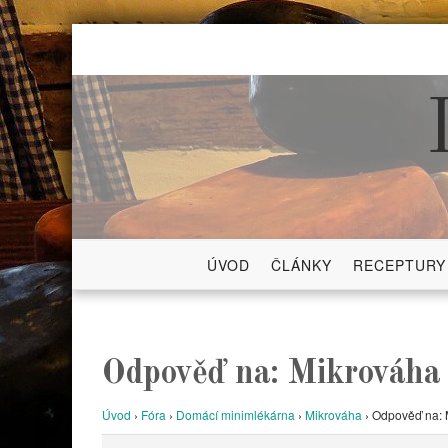
Skip
to
content
ÚVOD
ČLÁNKY
RECEPTURY
Odpověď na: Mikrováha
Úvod
›
Fóra
›
Domácí minimlékárna
›
Mikrováha
›
Odpověď na: 