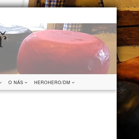
ř
O NÁS
HEROHERO/DM