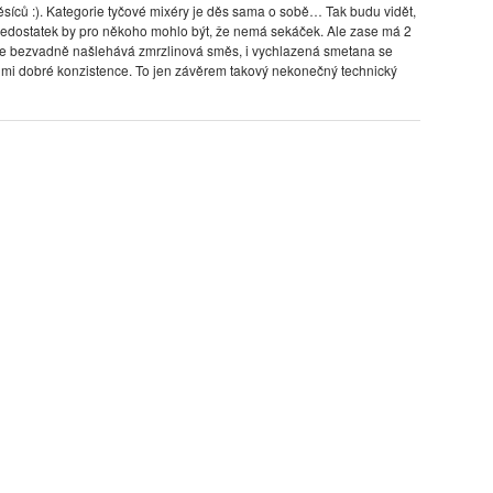
síců :). Kategorie tyčové mixéry je děs sama o sobě… Tak budu vidět,
nedostatek by pro někoho mohlo být, že nemá sekáček. Ale zase má 2
mi se bezvadně našlehává zmrzlinová směs, i vychlazená smetana se
lmi dobré konzistence. To jen závěrem takový nekonečný technický