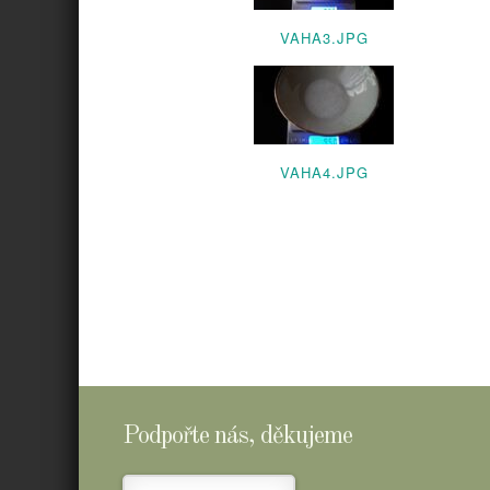
VAHA3.JPG
VAHA4.JPG
Podpořte nás, děkujeme