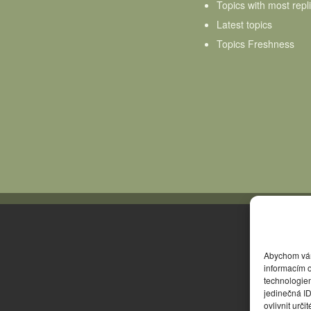
Topics with most repl
Latest topics
Topics Freshness
Abychom vám 
informacím o
technologie
jedinečná I
ovlivnit urči