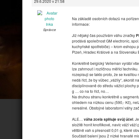
29.6.2020 v 21:58
Na základě osobních dotazů na pořízen
Inka
informace:
Správce
Již nějaký čas používám váhu značky
P
prodává společnost GM electronic, spol.
kuchyňské spotřebiče) – krom eshopu pr
Plzeň, Hradec Králové a na Slovensku B
Konkrétně belgický Velleman vyrábí všel
lze zahrnout i rozličnou měřící techniku
rozepisuji se takto proto, že se kvalito
nedá říct, že by vůbec „vážily“, akorát na
disciplinovaně do středu vážicí plochy p
g … co na to říct, no…
Na druhou stranu konkrétně u segmentu b
ohledem na nízkou cenu (590,- Kč), nelze
nereálné. Obstojné laboratorní váhy zač
ALE…
váha zcela splňuje svůj účel
. J
složitě honit knoflíkové, navíc váží váž
většině vah s přesností 0,01 g, které o
Součástí balení jsou 2 nízké hranaté misk