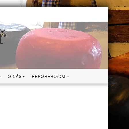
ř
O NÁS
HEROHERO/DM