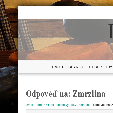
Skip
to
content
ÚVOD
ČLÁNKY
RECEPTURY
Odpověď na: Zmrzlina
Úvod
›
Fóra
›
Ostatní mléčné výrobky
›
Zmrzlina
›
Odpověď na: Z