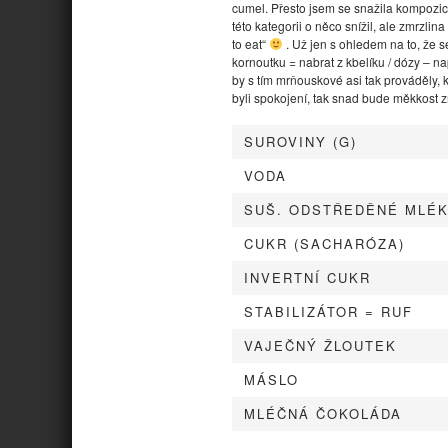
cumel. Přesto jsem se snažila kompozic
této kategorii o něco snížil, ale zmrzli
to eat“
. Už jen s ohledem na to, že s
kornoutku = nabrat z kbelíku / dózy – na
by s tím mrňouskové asi tak prováděly, kd
byli spokojení, tak snad bude měkkost z
SUROVINY (G)
VODA
SUŠ. ODSTŘEDĚNÉ MLÉ
CUKR (SACHARÓZA)
INVERTNÍ CUKR
STABILIZÁTOR = RUF
VAJEČNÝ ŽLOUTEK
MÁSLO
MLÉČNÁ ČOKOLÁDA