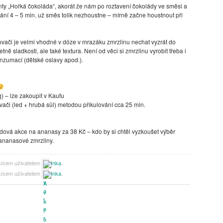
anty „Hořká čokoláda“, akorát že nám po roztavení čokolády ve směsi a
ní 4 – 5 min. už směs tolik nezhoustne – mírně začne houstnout při
vači je velmi vhodné v dóze v mrazáku zmrzlinu nechat vyzrát do
ě sladkosti, ale také textura. Není od věci si zmrzlinu vyrobit třeba i
nzumací (dětské oslavy apod.).
g) – lze zakoupit v Kaufu
či (led + hrubá sůl) metodou přikulování cca 25 min.
endová akce na ananasy za 38 Kč – kdo by si chtěl vyzkoušet výběr
ananasové zmrzliny.
sícem uživatelem
Inka
.
sícem uživatelem
Inka
.