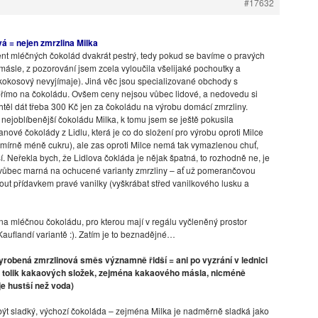
#17632
 = nejen zmrzlina Milka
nt mléčných čokolád dvakrát pestrý, tedy pokud se bavíme o pravých
sle, z pozorování jsem zcela vyloučila všelijaké pochoutky a
okosový nevyjímaje). Jiná věc jsou specializované obchody s
římo na čokoládu. Ovšem ceny nejsou vůbec lidové, a nedovedu si
htěl dát třeba 300 Kč jen za čokoládu na výrobu domácí zmrzliny.
 nejoblíbenější čokoládu Milka, k tomu jsem se ještě pokusila
nové čokolády z Lidlu, která je co do složení pro výrobu oproti Milce
 mírně méně cukru), ale zas oproti Milce nemá tak vymazlenou chuť,
jší. Neřekla bych, že Lidlova čokláda je nějak špatná, to rozhodně ne, je
í vůbec marná na ochucené varianty zmrzliny – ať už pomerančovou
ut přídavkem pravé vanilky (vyškrábat střed vanilkového lusku a
 na mléčnou čokoládu, pro kterou mají v regálu vyčleněný prostor
uflandí variantě :). Zatím je to beznadějné…
yrobená zmrzlinová směs významně řidší = ani po vyzrání v lednici
e tolik kakaových složek, zejména kakaového másla, nicméně
je hustší než voda)
 být sladký, výchozí čokoláda – zejména Milka je nadměrně sladká jako