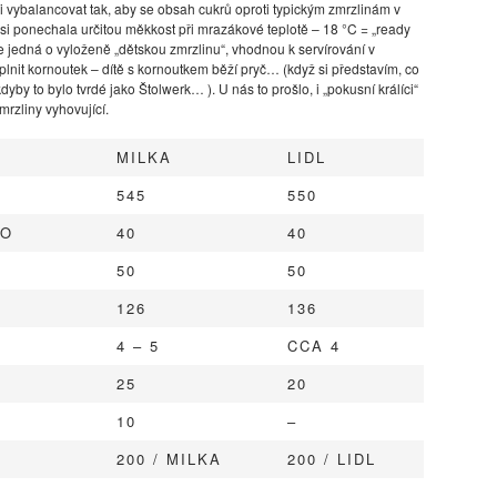
i vybalancovat tak, aby se obsah cukrů oproti typickým zmrzlinám v
na si ponechala určitou měkkost při mrazákové teplotě – 18 °C = „ready
e jedná o vyloženě „dětskou zmrzlinu“, vhodnou k servírování v
plnit kornoutek – dítě s kornoutkem běží pryč… (když si představím, co
yby to bylo tvrdé jako Štolwerk… ). U nás to prošlo, i „pokusní králíci“
mrzliny vyhovující.
MILKA
LIDL
545
550
KO
40
40
50
50
126
136
4 – 5
CCA 4
25
20
10
–
200 / MILKA
200 / LIDL