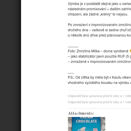
Výroba je v podstatě stejná jako u vari
následném promixování + dalším zahřívá
chlazení, ale žádné „krémy“ to nejsou.
Po zmražení v improvizovaném zmrzlino
druhého dne – celkově si sedne chuť včetn
o několik dnů dříve před plánovanou ko
,,,,,,,,,,,,
Foto:
Zmrzlina Milka – doma vyrobená
– jako stabilizátor jsem použila RUF (5 
– zmražené v improvizovaném zmrzlinova
,,,,,,,
P.S.: Od zítřka by měla být v Kaufu vík
vhodného vyzrálého kousku na výrobu 
Odpověď byla upravena před 6 roky a 1 mě
Odpověď byla upravena před 6 roky a 1 mě
Attachments: