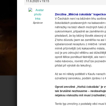
11.6.2020 v 19:15
Zmrzlina „Mléčná čokoláda“ kopečková
Inka
V Čechách není na běžném trhu sortime
čokoládách postavených na kakaovém má
Správce
náhražky na bázi všech možných tuků (k
cukrovinkami, případně se zaměřením p
představit, že by běžný člověk obecný c
Z toho důvodu jsem se zaměřila na asi i
vybalancovat recepturu z mléčné / smeta
mírně příznivější (víc kakaového másla,
což je pro zdrcující většinu asi důležitě
oproti Milce poněkud fádnější, ale nen
nebo kávovou, rovněž chuť lze pozvedno
přidat při výrobě do tekutiny).
Až se mi někdy poštěstí v Kaufu narazit
označený cenovkou, podám zprávu i o Ka
Oproti zmrzlině „Hořká čokoláda“ je v
tak brutálně nezhoustne – neobsahuj
nějakou viskozitu mít musí (rozhodně 
Tento typ zmrzliny z podstaty věci musí