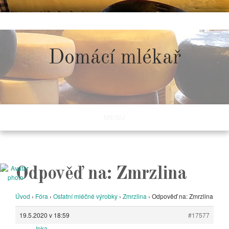
Skip
to
content
Domácí mlékař
MENU
Odpověď na: Zmrzlina
Úvod
›
Fóra
›
Ostatní mléčné výrobky
›
Zmrzlina
›
Odpověď na: Zmrzlina
19.5.2020 v 18:59
#17577
Inka