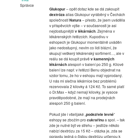
Správce
Glukopur
– opět dotaz kde se dá zakoupit
dextróza
alias Glukopur vyráběný v Čechách
společností
Natura
– přesto, že jsem uváděla
v příspěvcích výše – v současnosti je asi
nejdostupnější
v lékárnách
. Zejména v
lékárenských řetězcích. Kupodivu v
eshopech je Glukopur momentálně uváděn
jako nedostupný, nevím co lidi blázní, že
skupují veškerý lékárenský sortiment…, ale v
reálu se dá koupit právě
v kamenných
lékárnách
alespoň v balení po 250 g. Kilové
balení lze např. v řetězci Benu objednat na
vzdor tomu, že ho v eshopu mají vyprodaný.
U nás mi slečna lékárnice bez problémů
rezervovala 2 kilovky á 124 Kč. To samé platí
o Dr.Max – když nemají kilovky, je vysoce
pravděpodobné, že mají na prodejnách
alespoň 250 g balení.
Pokud jde i všelijaké „
podezřele levné
“
eshopy se zbožím pro
cukrařinu
a spol. – tak
zde je nutné být ve střehu – jestliže někdo
nabízí dextrózu za 15 Kč – otázka je, zda se
opravdu jedná o čistou dextrózu určenou k