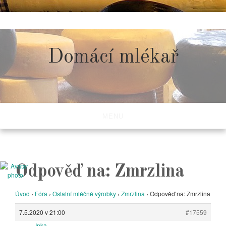
Skip
to
content
Domácí mlékař
MENU
Odpověď na: Zmrzlina
Úvod
›
Fóra
›
Ostatní mléčné výrobky
›
Zmrzlina
›
Odpověď na: Zmrzlina
7.5.2020 v 21:00
#17559
Inka