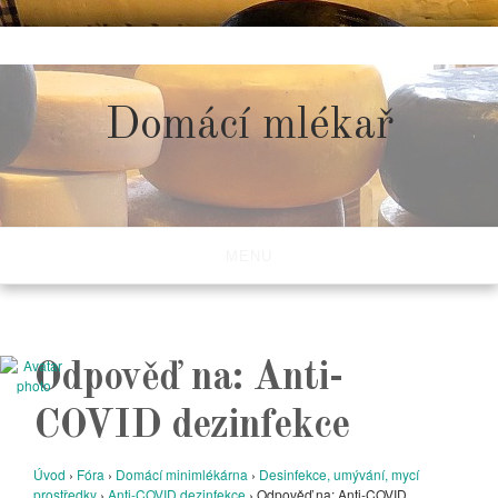
Skip
to
content
Domácí mlékař
MENU
Odpověď na: Anti-
COVID dezinfekce
Úvod
›
Fóra
›
Domácí minimlékárna
›
Desinfekce, umývání, mycí
prostředky
›
Anti-COVID dezinfekce
›
Odpověď na: Anti-COVID