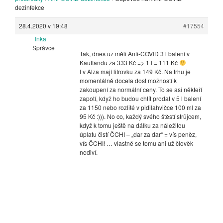
dezinfekce
28.4.2020 v 19:48
#17554
Inka
Správce
Tak, dnes už měli Anti-COVID 3 l balení v
Kauflandu za 333 Kč => 1 l = 111 Kč
I v Alza mají litrovku za 149 Kč. Na trhu je
momentálně docela dost možností k
zakoupení za normální ceny. To se asi někteří
zapotí, když ho budou chtít prodat v 5 l balení
za 1150 nebo rozlité v pidilahvičce 100 ml za
95 Kč :))). No co, každý svého štěstí strůjcem,
když k tomu ještě na dálku za náležitou
úplatu čistí ČCHI – „dar za dar“ = vís peněz,
vís ČCHI! … vlastně se tomu ani už člověk
nediví.