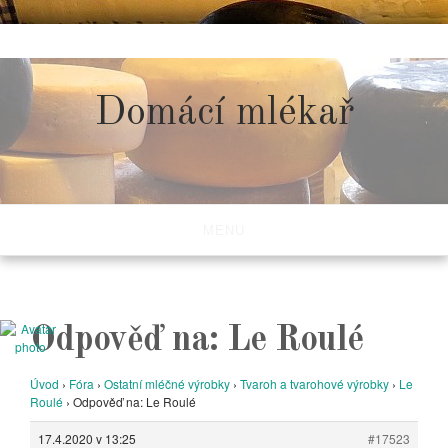
Skip
to
content
Domácí mlékař
MENU
Odpověď na: Le Roulé
Úvod
›
Fóra
›
Ostatní mléčné výrobky
›
Tvaroh a tvarohové výrobky
›
Le
Roulé
›
Odpověď na: Le Roulé
17.4.2020 v 13:25
#17523