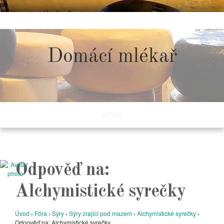
Skip
to
content
Domácí mlékař
MENU
Odpověď na:
Alchymistické syrečky
Úvod
›
Fóra
›
Sýry
›
Sýry zrající pod mazem
›
Alchymistické syrečky
›
Odpověď na: Alchymistické syrečky