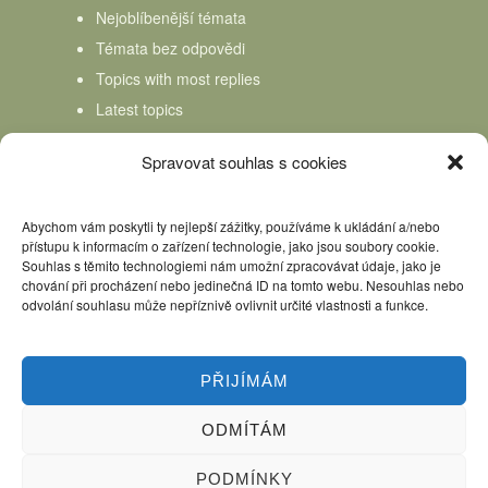
Nejoblíbenější témata
Témata bez odpovědi
Topics with most replies
Latest topics
Topics Freshness
Spravovat souhlas s cookies
Abychom vám poskytli ty nejlepší zážitky, používáme k ukládání a/nebo
přístupu k informacím o zařízení technologie, jako jsou soubory cookie.
Souhlas s těmito technologiemi nám umožní zpracovávat údaje, jako je
chování při procházení nebo jedinečná ID na tomto webu. Nesouhlas nebo
odvolání souhlasu může nepříznivě ovlivnit určité vlastnosti a funkce.
PŘIJÍMÁM
ODMÍTÁM
Úvod
Kniha Domácí mlékař
Nápověda
Podpořte nás, děkujeme
PODMÍNKY