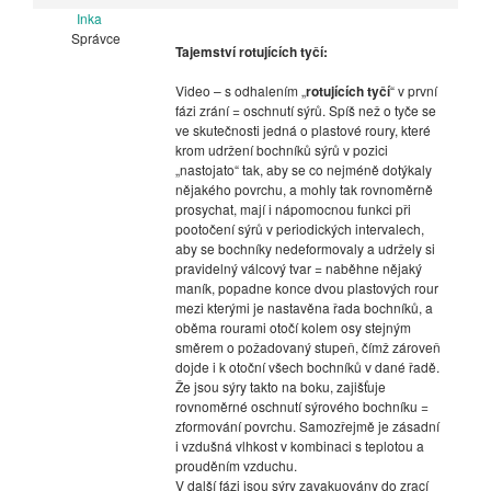
Inka
Správce
Tajemství rotujících tyčí:
Video – s odhalením „
rotujících tyčí
“ v první
fázi zrání = oschnutí sýrů. Spíš než o tyče se
ve skutečnosti jedná o plastové roury, které
krom udržení bochníků sýrů v pozici
„nastojato“ tak, aby se co nejméně dotýkaly
nějakého povrchu, a mohly tak rovnoměrně
prosychat, mají i nápomocnou funkci při
pootočení sýrů v periodických intervalech,
aby se bochníky nedeformovaly a udržely si
pravidelný válcový tvar = naběhne nějaký
maník, popadne konce dvou plastových rour
mezi kterými je nastavěna řada bochníků, a
oběma rourami otočí kolem osy stejným
směrem o požadovaný stupeň, čímž zároveň
dojde i k otoční všech bochníků v dané řadě.
Že jsou sýry takto na boku, zajišťuje
rovnoměrné oschnutí sýrového bochníku =
zformování povrchu. Samozřejmě je zásadní
i vzdušná vlhkost v kombinaci s teplotou a
prouděním vzduchu.
V další fázi jsou sýry zavakuovány do zrací