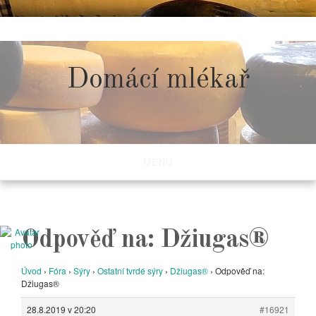
Skip
to
content
Domácí mlékař
MENU
Odpověď na: Džiugas®
Úvod
›
Fóra
›
Sýry
›
Ostatní tvrdé sýry
›
Džiugas®
›
Odpověď na:
Džiugas®
28.8.2019 v 20:20
#16921