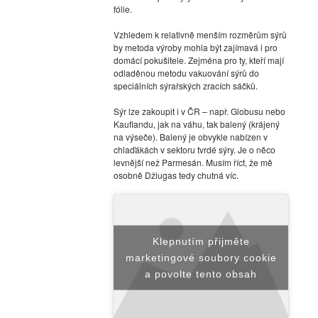
fólie.
Vzhledem k relativně menším rozměrům sýrů
by metoda výroby mohla být zajímavá i pro
domácí pokušitele. Zejména pro ty, kteří mají
odladěnou metodu vakuování sýrů do
speciálních sýrařských zracích sáčků.
Sýr lze zakoupit i v ČR – např. Globusu nebo
Kauflandu, jak na váhu, tak balený (krájený
na výseče). Balený je obvykle nabízen v
chlaďákách v sektoru tvrdé sýry. Je o něco
levnější než Parmesán. Musím říct, že mě
osobně Džiugas tedy chutná víc.
Klepnutím přijměte
marketingové soubory cookie
a povolte tento obsah