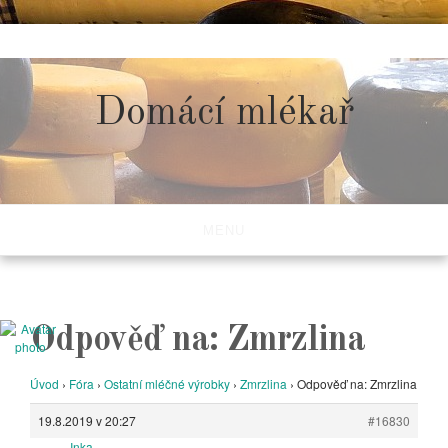
Skip
to
content
Domácí mlékař
MENU
Odpověď na: Zmrzlina
Úvod
›
Fóra
›
Ostatní mléčné výrobky
›
Zmrzlina
›
Odpověď na: Zmrzlina
19.8.2019 v 20:27
#16830
Inka