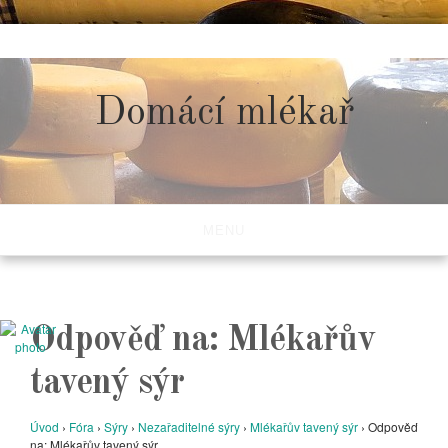
Skip
to
content
Domácí mlékař
MENU
Odpověď na: Mlékařův
tavený sýr
Úvod
›
Fóra
›
Sýry
›
Nezařaditelné sýry
›
Mlékařův tavený sýr
›
Odpověď
na: Mlékařův tavený sýr