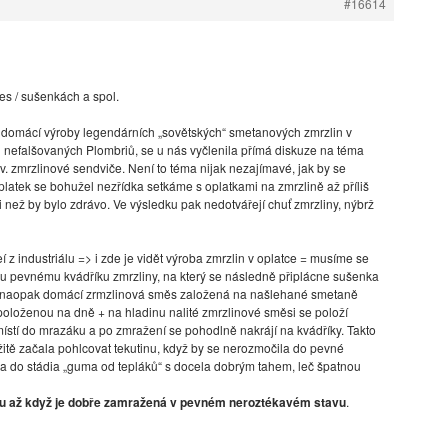
#16614
ies / sušenkách a spol.
domácí výroby legendárních „sovětských“ smetanových zmrzlin v
h nefalšovaných Plombriů, se u nás vyčlenila přímá diskuze na téma
zv. zmrzlinové sendviče. Není to téma nijak nezajímavé, jak by se
atek se bohužel nezřídka setkáme s oplatkami na zmrzlině až příliš
i než by bylo zdrávo. Ve výsledku pak nedotvářejí chuť zmrzliny, nýbrž
 z industriálu => i zde je vidět výroba zmrzlin v oplatce = musíme se
 pevnému kvádříku zmrzliny, na který se následně připlácne sušenka
e se naopak domácí zrmzlinová směs založená na našlehané smetaně
u položenou na dně + na hladinu nalité zmrzlinové směsi se položí
ístí do mrazáku a po zmražení se pohodlně nakrájí na kvádříky. Takto
itě začala pohlcovat tekutinu, když by se nerozmočila do pevné
ila do stádia „guma od tepláků“ s docela dobrým tahem, leč špatnou
nu až když je dobře zamražená v pevném neroztékavém stavu
.