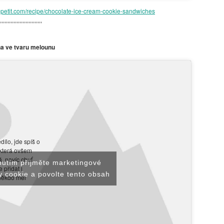
petit.com/recipe/chocolate-ice-cream-cookie-sandwiches
,,,,,,,,,,,,,,,,,,,,,,,,,,,,
a ve tvaru melounu
ílo, jde spíš o
 která ovšem
, navíc chuť
nutím přijměte marketingové
 přidat i
 cookie a povolte tento obsah
někdo měl