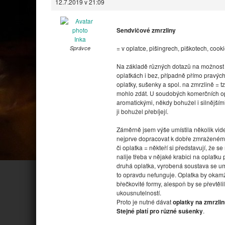
12.7.2019 v 21:09
Sendvičové zmrzliny
Inka
= v oplatce, pišingrech, piškotech, cook
Správce
Na základě různých dotazů na možnost 
oplatkách i bez, případně přímo pravýc
oplatky, sušenky a spol. na zmrzlině = t
mohlo zdát. U soudobých komerčních opl
aromatickými, někdy bohužel i silnějším
ji bohužel přebíjejí.
Záměrně jsem výše umístila několik videí
nejprve dopracovat k dobře zmraženému
či oplatka = někteří si představují, ž
nalije třeba v nějaké krabici na oplatk
druhá oplatka, vyrobená soustava se um
to opravdu nefunguje. Oplatka by okamž
břečkovité formy, alespoň by se převtěl
ukousnutelností.
Proto je nutné dávat
oplatky na zmrzli
Stejné platí pro různé sušenky
.