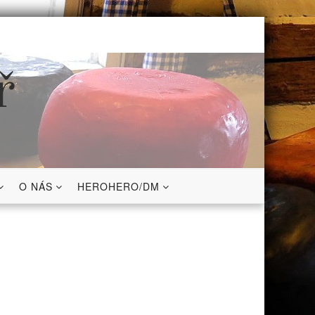
ř
O NÁS
HEROHERO/DM