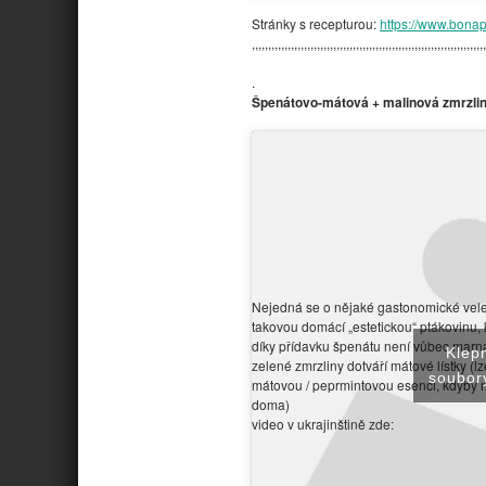
Stránky s recepturou:
https://www.bonap
,,,,,,,,,,,,,,,,,,,,,,,,,,,,,,,,,,,,,,,,,,,,,,,,,,,,,,,,,,,,,,,,,,,,,,,,
.
Špenátovo-mátová + malinová zmrzlin
Nejedná se o nějaké gastonomické veled
takovou domácí „estetickou“ ptákovinu,
díky přídavku špenátu není vůbec marná
Klep
zelené zmrzliny dotváří mátové lístky (lze
soubory
mátovou / peprmintovou esenci, kdyby 
doma)
video v ukrajinštině zde: