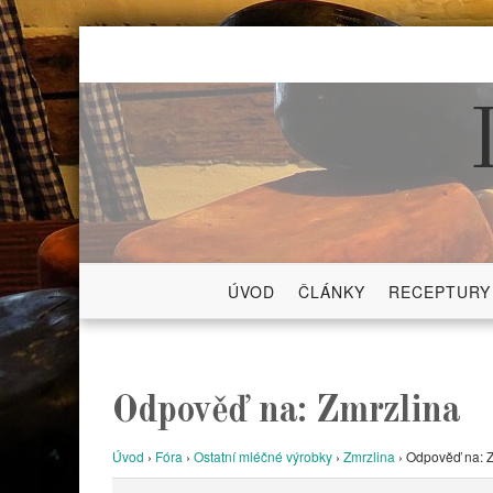
Skip
to
content
ÚVOD
ČLÁNKY
RECEPTURY
Odpověď na: Zmrzlina
Úvod
›
Fóra
›
Ostatní mléčné výrobky
›
Zmrzlina
›
Odpověď na: Z