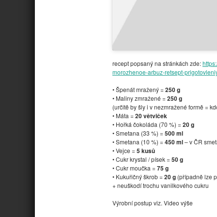
recept popsaný na stránkách zde:
https
morozhenoe-arbuz-retsept-prigotovleni
• Špenát mražený =
250 g
• Maliny zmražené =
250 g
(určitě by šly i v nezmražené formě = k
• Máta =
20 větviček
• Hořká čokoláda (70 %) =
20 g
• Smetana (33 %) =
500 ml
• Smetana (10 %) =
450 ml
– v ČR sme
• Vejce =
5 kusů
• Cukr krystal / písek =
50 g
• Cukr moučka =
75 g
• Kukuřičný škrob =
20 g
(případně lze p
+ neuškodí trochu vanilkového cukru
Výrobní postup viz. Video výše