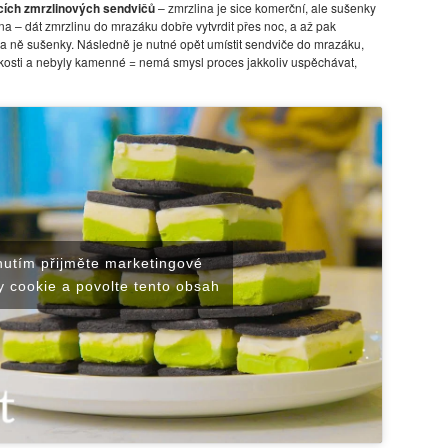
ích zmrzlinových sendvičů
– zmrzlina je sice komerční, ale sušenky
ena – dát zmrzlinu do mrazáku dobře vytvrdit přes noc, a až pak
 na ně sušenky. Následně je nutné opět umístit sendviče do mrazáku,
hkosti a nebyly kamenné = nemá smysl proces jakkoliv uspěchávat,
nutím přijměte marketingové
 cookie a povolte tento obsah