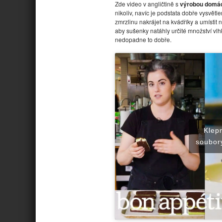
Zde video v angličtině s
výrobou domác
nikoliv, navíc je podstata dobře vysvětl
zmrzlinu nakrájet na kvádříky a umístit
aby sušenky natáhly určité množství vl
nedopadne to dobře.
Klep
soubory