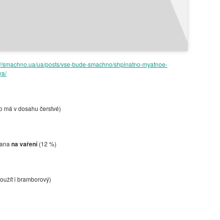
://smachno.ua/ua/posts/vse-bude-smachno/shpinatno-myatnoe-
ya/
do má v dosahu čerstvé)
tana
na vaření
(12 %)
oužít i bramborový)