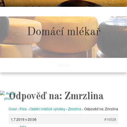
Skip
to
content
Domácí mlékař
MENU
Odpověď na: Zmrzlina
Úvod
›
Fóra
›
Ostatní mléčné výrobky
›
Zmrzlina
›
Odpověď na: Zmrzlina
1.7.2019 v 20:06
#16528
Inka