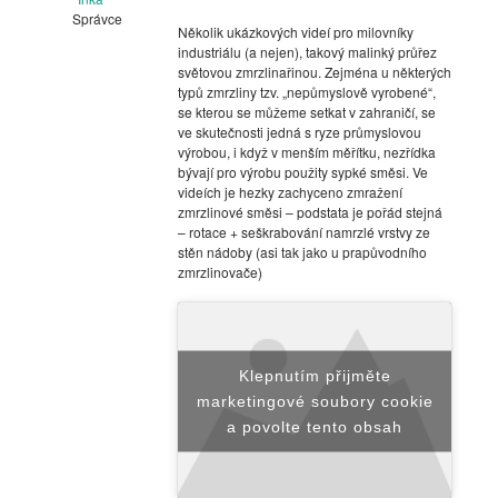
Správce
Několik ukázkových videí pro milovníky
industriálu (a nejen), takový malinký průřez
světovou zmrzlinařinou. Zejména u některých
typů zmrzliny tzv. „nepůmyslově vyrobené“,
se kterou se můžeme setkat v zahraničí, se
ve skutečnosti jedná s ryze průmyslovou
výrobou, i když v menším měřítku, nezřídka
bývají pro výrobu použity sypké směsi. Ve
videích je hezky zachyceno zmražení
zmrzlinové směsi – podstata je pořád stejná
– rotace + seškrabování namrzlé vrstvy ze
stěn nádoby (asi tak jako u prapůvodního
zmrzlinovače)
Klepnutím přijměte
marketingové soubory cookie
a povolte tento obsah