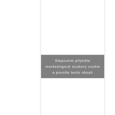
Podpořte nás, děkujeme
Nejoblíbenější témata
Témata bez odpovědi
Topics with most replies
Latest topics
Topics Freshness