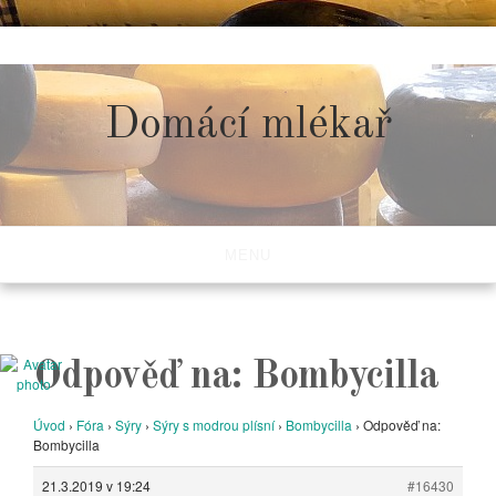
Skip
to
content
Domácí mlékař
MENU
Odpověď na: Bombycilla
Úvod
›
Fóra
›
Sýry
›
Sýry s modrou plísní
›
Bombycilla
›
Odpověď na:
Bombycilla
21.3.2019 v 19:24
#16430