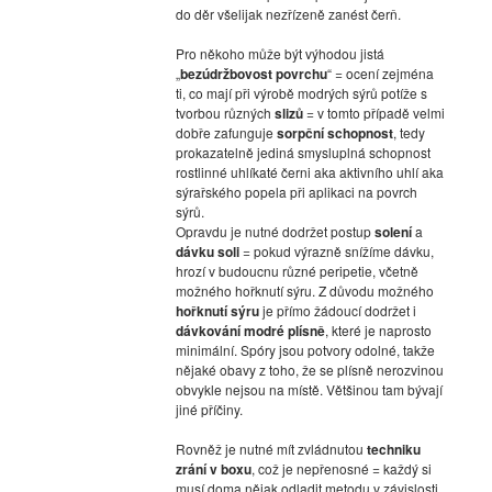
do děr všelijak nezřízeně zanést čerň.
Pro někoho může být výhodou jistá
„
bezúdržbovost povrchu
“ = ocení zejména
ti, co mají při výrobě modrých sýrů potíže s
tvorbou různých
slizů
= v tomto případě velmi
dobře zafunguje
sorpční schopnost
, tedy
prokazatelně jediná smysluplná schopnost
rostlinné uhlíkaté černi aka aktivního uhlí aka
sýrařského popela při aplikaci na povrch
sýrů.
Opravdu je nutné dodržet postup
solení
a
dávku soli
= pokud výrazně snížíme dávku,
hrozí v budoucnu různé peripetie, včetně
možného hořknutí sýru. Z důvodu možného
hořknutí sýru
je přímo žádoucí dodržet i
dávkování modré plísně
, které je naprosto
minimální. Spóry jsou potvory odolné, takže
nějaké obavy z toho, že se plísně nerozvinou
obvykle nejsou na místě. Většinou tam bývají
jiné příčiny.
Rovněž je nutné mít zvládnutou
techniku
zrání v boxu
, což je nepřenosné = každý si
musí doma nějak odladit metodu v závislosti