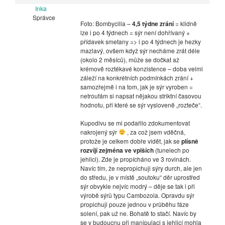
Inka
Správce
Foto: Bombycilla –
4,5 týdne zrání
= klidně
lze i po 4 týdnech = sýr není dohřívaný +
přídavek smetany => i po 4 týdnech je hezky
mazlavý, ovšem když sýr necháme zrát déle
(okolo 2 měsíců), může se dočkat až
krémově roztékavé konzistence – doba velmi
záleží na konkrétních podmínkách zrání +
samozřejmě i na tom, jak je sýr vyroben =
netroufám si napsat nějakou striktní časovou
hodnotu, při které se sýr vysloveně „rozteče“.
Kupodivu se mi podařilo zdokumentovat
nakrojený sýr
, za což jsem vděčná,
protože je celkem dobře vidět, jak se
plísně
rozvíjí zejména ve vpiších
(tunelech po
jehlici). Zde je propícháno ve 3 rovinách.
Navíc tím, že nepropichuji sýry durch, ale jen
do středu, je v místě „soutoku“ děr uprostřed
sýr obvykle nejvíc modrý – děje se tak i při
výrobě sýrů typu Cambozola. Opravdu sýr
propichuji pouze jednou v průběhu fáze
solení, pak už ne. Bohatě to stačí. Navíc by
se v budoucnu při manipulaci s jehlicí mohla