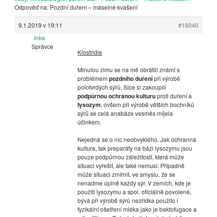
Odpověď na: Pozdní duření – máselné kvašení
9.1.2019 v 19:11
#16040
Inka
Správce
Klostridie
Minulou zimu se na mě obrátili známí s
problémem
pozdního duření
při výrobě
polotvrdých sýrů. Sice si zakoupili
podpůrnou ochranou kulturu
proti duření a
lysozym
, ovšem při výrobě větších bochníků
sýrů se celá anabáze vesměs míjela
účinkem.
Nejedná se o nic neobvyklého. Jak ochranná
kultura, tak preparáty na bázi lysozymu jsou
pouze podpůrnou záležitostí, která může
situaci vyřešit, ale také nemusí. Případně
může situaci zmírnit, ve smyslu, že se
nenadme úplně každý sýr. V zemích, kde je
použití lysozymu a spol. oficiálně povolené,
bývá při výrobě sýrů nezřídka použito i
fyzikální ošetření mléka jako je baktofugace a