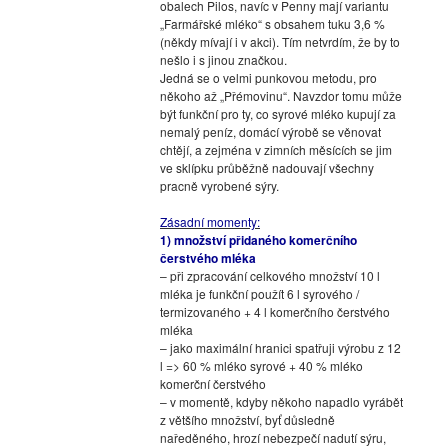
obalech Pilos, navíc v Penny mají variantu
„Farmářské mléko“ s obsahem tuku 3,6 %
(někdy mívají i v akci). Tím netvrdím, že by to
nešlo i s jinou značkou.
Jedná se o velmi punkovou metodu, pro
někoho až „Přémovinu“. Navzdor tomu může
být funkční pro ty, co syrové mléko kupují za
nemalý peníz, domácí výrobě se věnovat
chtějí, a zejména v zimních měsících se jim
ve sklípku průběžně nadouvají všechny
pracně vyrobené sýry.
Zásadní momenty:
1) množství přidaného komerčního
čerstvého mléka
– při zpracování celkového množství 10 l
mléka je funkční použít 6 l syrového /
termizovaného + 4 l komerčního čerstvého
mléka
– jako maximální hranici spatřuji výrobu z 12
l => 60 % mléko syrové + 40 % mléko
komerční čerstvého
– v momentě, kdyby někoho napadlo vyrábět
z většího množství, byť důsledně
naředěného, hrozí nebezpečí nadutí sýru,