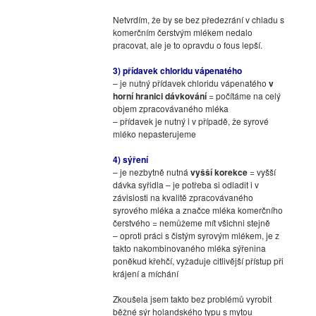
Netvrdím, že by se bez předezrání v chladu s
komerčním čerstvým mlékem nedalo
pracovat, ale je to opravdu o fous lepší.
3) přídavek chloridu vápenatého
– je nutný přídavek chloridu vápenatého
v
horní hranici dávkování
= počítáme na celý
objem zpracovávaného mléka
– přídavek je nutný i v případě, že syrové
mléko nepasterujeme
4) sýření
– je nezbytně nutná
vyšší korekce
= vyšší
dávka syřidla – je potřeba si odladit i v
závislosti na kvalitě zpracovávaného
syrového mléka a značce mléka komerčního
čerstvého = nemůžeme mít všichni stejně
– oproti práci s čistým syrovým mlékem, je z
takto nakombinovaného mléka sýřenina
poněkud křehčí, vyžaduje citlivější přístup při
krájení a míchání
Zkoušela jsem takto bez problémů vyrobit
běžné sýr holandského typu s mytou