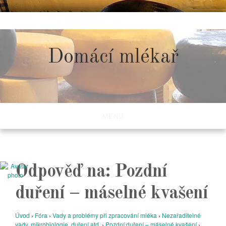
Skip
to
content
Domácí mlékař
MENU
Odpověď na: Pozdní
duření – máselné kvašení
Úvod
›
Fóra
›
Vady a problémy při zpracování mléka
›
Nezařaditelné
vady, mikrobiologie, duření atd.
›
Pozdní duření – máselné kvašení
›