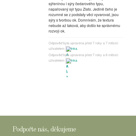
sýřeninou i sýry čedarového typu,
napařovaný sýr typu Zlato. Jedině čeho je
rozumné se z podstaty věci vyvarovat, jsou
sýry s tvorbou ok. Domnívám, že textura
nebude až taková, aby došlo ke správnému
rozvoji ok.
Odpověď byla upravena před 7 roky a 7 měsíci
uživatelem
Inka
.
Odpověď byla upravena před 7 roky a 6 měsíci
uživatelem
Inka
.
Podpořte nás, děkujeme