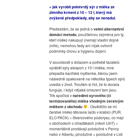
= jak vyrobit polotvrdý sýr z mléka ze
zimního krmení z 10 – 12 l, který má
zvýšené předpoklady, aby se nenadul.
Předesílám, že se jedná o
velmi alternativní
domácí metodu
, použitelnou zejména pro ty,
kteří mléko nakupují (nemají vlastní dojné
zvíře), nemohou tedy ani nijak ovlivnit
podmínky chovu a hygienu dojení.
V souvislosti s dotazem a potřebě tazatelů
vyrábět sýry alespoň z 10 l mléka, mne
přepadla kacířská myšlenka, kterou jsem
následně opakovaně na několika typech sýrů
uvedla v život. Troufám si říct, že to docela
funguje, i když nějaká omezení tam jsou.
Trik spočívá v
naředění syrového (či
termizovaného) mléka vhodným čerstvým
mlékem z obchodu
. Osvědčilo se mi
čerstvé mléko Moravia lacto v krabici (PUR,
ELO PACK) = čtvercového půdorysu, co mají
v obchodech v chlaďákách (nikoli UHT) =
momentálně prodávají polotučné v Penny
nebo v Albertu, plnotučné + polotučné v Lidl