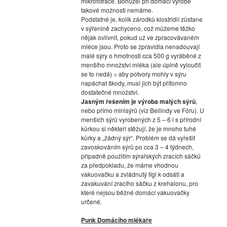
mikrofiltrace. Bohužel při domácí výrobě
takové možnosti nemáme.
Podstatné je, kolik zárodků klostridií zůstane
v sýřenině zachyceno, což můžeme těžko
nějak ovlivnit, pokud už ve zpracovávaném
mléce jsou. Proto se zpravidla nenadouvají
malé sýry o hmotnosti cca 500 g vyráběné z
menšího množství mléka (ale úplně vyloučit
se to nedá) = aby potvory mohly v sýru
napáchat škody, musí jich být přítomno
dostatečné množství.
Jasným řešením je výroba malých sýrů
,
nebo přímo minisýrů (viz Bellindy ve Fóru). U
menších sýrů vyrobených z 5 – 6 l s přírodní
kůrkou si někteří stěžují, že je mnoho tuhé
kůrky a „žádný sýr“. Problém se dá vyřešit
zavoskováním sýrů po cca 3 – 4 týdnech,
případně použitím sýrařských zracích sáčků
za předpokladu, že máme vhodnou
vakuovačku a zvládnutý fígl k odsátí a
zavakuvání zracího sáčku z krehalonu, pro
které nejsou běžné domácí vakuovačky
určené.
Punk Domácího mlékaře