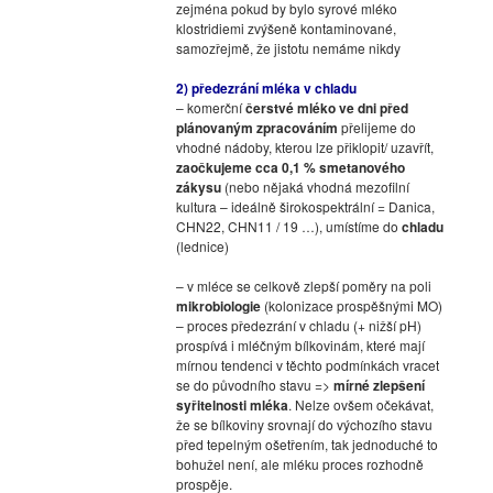
zejména pokud by bylo syrové mléko
klostridiemi zvýšeně kontaminované,
samozřejmě, že jistotu nemáme nikdy
2) předezrání mléka v chladu
– komerční
čerstvé mléko ve dni před
plánovaným zpracováním
přelijeme do
vhodné nádoby, kterou lze přiklopit/ uzavřít,
zaočkujeme cca 0,1 % smetanového
zákysu
(nebo nějaká vhodná mezofilní
kultura – ideálně širokospektrální = Danica,
CHN22, CHN11 / 19 …), umístíme do
chladu
(lednice)
– v mléce se celkově zlepší poměry na poli
mikrobiologie
(kolonizace prospěšnými MO)
– proces předezrání v chladu (+ nižší pH)
prospívá i mléčným bílkovinám, které mají
mírnou tendenci v těchto podmínkách vracet
se do původního stavu =>
mírné zlepšení
syřitelnosti mléka
. Nelze ovšem očekávat,
že se bílkoviny srovnají do výchozího stavu
před tepelným ošetřením, tak jednoduché to
bohužel není, ale mléku proces rozhodně
prospěje.