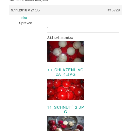
9.11.2018 v 21:05
#15729
Inka
Správce
.
Attachments:
13_CHLAZENÍ_VO
DA_4.JPG
14_SCHNUTÍ_2.JP
G