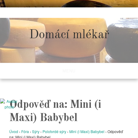
Skip
to
content
Domácí mlékař
MENU
Odpověď na: Mini (i
Maxi) Babybel
Úvod
›
Fóra
›
Sýry
›
Polotvrdé sýry
›
Mini (i Maxi) Babybel
›
Odpověď
na: Mini (i Maxi) Babybel