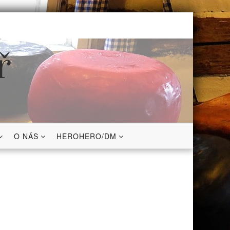
ř
O NÁS
HEROHERO/DM