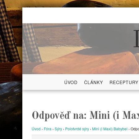
Skip
to
content
ÚVOD
ČLÁNKY
RECEPTURY
Odpověď na: Mini (i Ma
Úvod
›
Fóra
›
Sýry
›
Polotvrdé sýry
›
Mini (i Maxi) Babybel
›
Odpo