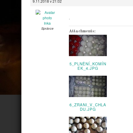
9.11.2018 v 21:02
.
Inka
Správce
Attachments:
5_PLNĚNÍ_KOMÍN
EK_4.JPG
6_ZRANI_V_CHLA
DU.JPG