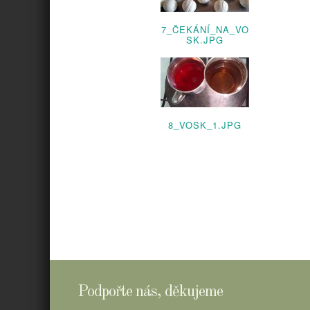
7_ČEKÁNÍ_NA_VO
SK.JPG
8_VOSK_1.JPG
Podpořte nás, děkujeme