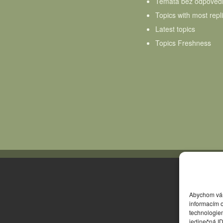
Témata bez odpověd
Topics with most repl
Latest topics
Topics Freshness
Abychom vám 
informacím o
technologie
jedinečná I