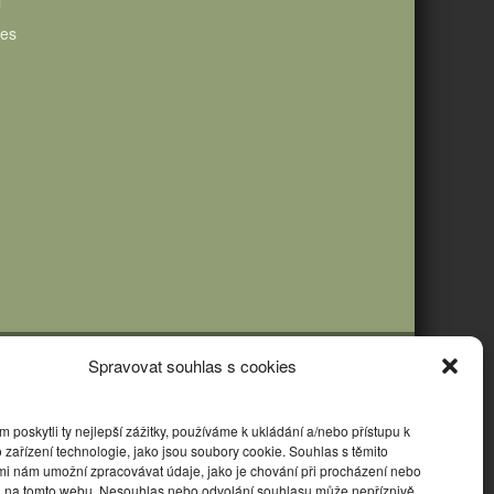
i
ies
Spravovat souhlas s cookies
poskytli ty nejlepší zážitky, používáme k ukládání a/nebo přístupu k
 zařízení technologie, jako jsou soubory cookie. Souhlas s těmito
mi nám umožní zpracovávat údaje, jako je chování při procházení nebo
D na tomto webu. Nesouhlas nebo odvolání souhlasu může nepříznivě