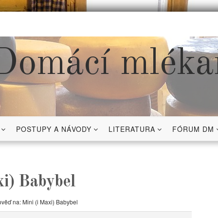
Domácí mléka
POSTUPY A NÁVODY
LITERATURA
FÓRUM DM
xi) Babybel
věď na: Mini (i Maxi) Babybel