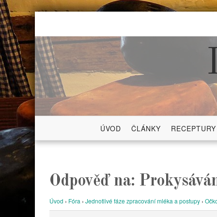
Skip
to
content
ÚVOD
ČLÁNKY
RECEPTURY
Odpověď na: Prokysáván
Úvod
›
Fóra
›
Jednotlivé fáze zpracování mléka a postupy
›
Očko