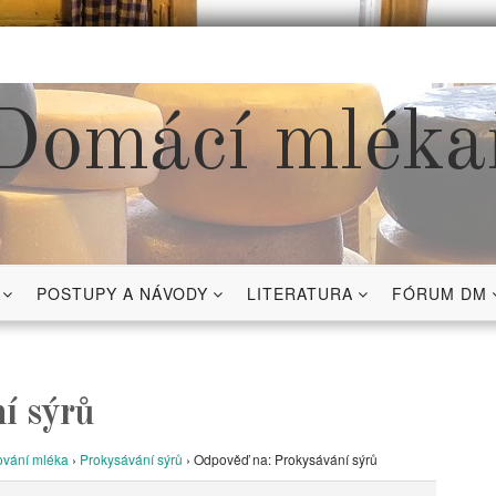
Domácí mléka
POSTUPY A NÁVODY
LITERATURA
FÓRUM DM
í sýrů
vání mléka
›
Prokysávání sýrů
›
Odpověď na: Prokysávání sýrů