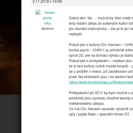
2.11.2018 v 19:58
Dobrý den. No … možná by Vám místo sm
Inka
svůj vlastní zákys ze sušených kultur o
pro domácí malovýrobu – ale je to jen t
Správce
nejlepší.
Pokud jde o kultury Chr. Hansen – CHN 
tvorba plynů – CHN11 je primárně určena
oproti 22, ale na domácí výrobu je dob
Pokud jde o prokysávání – nejlépe jsou
že si tam kultury nutně musíte koupit) –
se o průběh v mléce, při zaočkování urči
jinak. Na stránkách jsou i ke stažení tech
https://www.tomscheese.cz/Mlekarenske
Prokysávání při 30°C by bylo možné u pař
polotvrdý jsou opravdu vhodné teploty 
mlékáreského zákysu.
Co má Chr. Hansen opravdu výrazně rychl
sýry / pasta filata = speciální kmen ST.