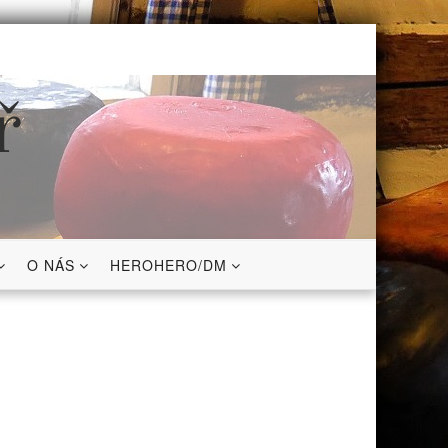
ř
O NÁS
HEROHERO/DM