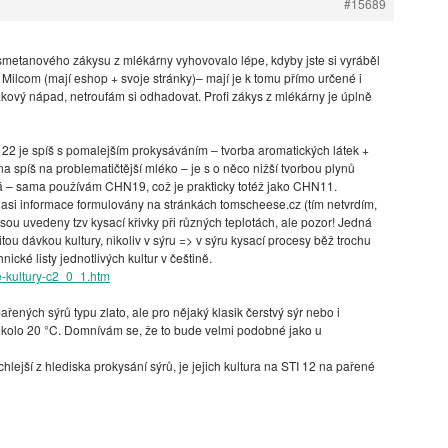
#15689
etanového zákysu z mlékárny vyhovovalo lépe, kdyby jste si vyráběl
d Milcom (mají eshop + svoje stránky)– mají je k tomu přímo určené i
akový nápad, netroufám si odhadovat. Profi zákys z mlékárny je úplně
22 je spíš s pomalejším prokysáváním – tvorba aromatických látek +
 spíš na problematičtější mléko – je s o něco nižší tvorbou plynů
rá – sama používám CHN19, což je prakticky totéž jako CHN11.
 asi informace formulovány na stránkách tomscheese.cz (tím netvrdím,
 jsou uvedeny tzv kysací křivky při různých teplotách, ale pozor! Jedná
tou dávkou kultury, nikoliv v sýru => v sýru kysací procesy běž trochu
nické listy jednotlivých kultur v češtině.
-kultury-c2_0_1.htm
ených sýrů typu zlato, ale pro nějaký klasik čerstvý sýr nebo i
okolo 20 °C. Domnívám se, že to bude velmi podobné jako u
ejší z hlediska prokysání sýrů, je jejich kultura na STI 12 na pařené