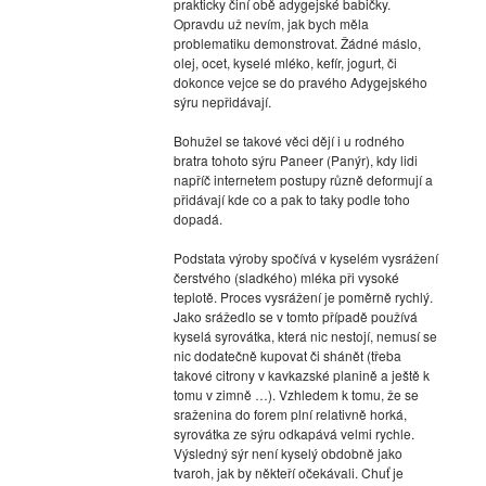
prakticky činí obě adygejské babičky.
Opravdu už nevím, jak bych měla
problematiku demonstrovat. Žádné máslo,
olej, ocet, kyselé mléko, kefír, jogurt, či
dokonce vejce se do pravého Adygejského
sýru nepřidávají.
Bohužel se takové věci dějí i u rodného
bratra tohoto sýru Paneer (Panýr), kdy lidi
napříč internetem postupy různě deformují a
přidávají kde co a pak to taky podle toho
dopadá.
Podstata výroby spočívá v kyselém vysrážení
čerstvého (sladkého) mléka při vysoké
teplotě. Proces vysrážení je poměrně rychlý.
Jako srážedlo se v tomto případě používá
kyselá syrovátka, která nic nestojí, nemusí se
nic dodatečně kupovat či shánět (třeba
takové citrony v kavkazské planině a ještě k
tomu v zimně …). Vzhledem k tomu, že se
sraženina do forem plní relativně horká,
syrovátka ze sýru odkapává velmi rychle.
Výsledný sýr není kyselý obdobně jako
tvaroh, jak by někteří očekávali. Chuť je