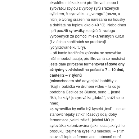
zkyslého mléka, které přefiltrovali, nebo i
syrovátku zbylou z výroby sýrů srážených
syřidlem, či syrovátku z „tvorogu“ (pozor, u
nich je tvorog sraženina nařezaná na kousky
a dohřátá na teplotu okolo 40 °C). Nebo dnes
i při použití syrovátky ze sýrů či tvorogu
vyrobených za pomoci mlékárenských kultur
(i v těchto končinách se prodávají
lyofylizované kultury).
– při tomto tradičním způsobu se syrovátka
ničím neobohacuje, přefiltrovaná se nechává
ještě dále přirozeně fermentovat
řádově dny
až týdny
v závislosti na počasí =
7 – 10 dnů,
častěji 2 – 7 týdnů
(mimochodem obě adygejské babičky to
říkají + babička ve druhém videu – ta co je
podobná Cecilce ze Slunce, seno… jasně
říká, že když je syrovátka „dobrá“, sráží se to
hned)
=> syrovátka by měla být kyselá „fest“ – nelze
stanovit nějaký striktní časový údaj doby
fermentace, velmi záleží, jakými MO je
syrovátka kolonizována (jak moc a jak rychle
produkují zejména kyselinu mléčnou) – s tím
souvisí i teplota fermentace – obecně není