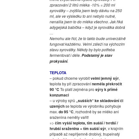
zpracování 2 litrů mléka -10% = 200 ml
syrovátky – zvýšila jsem tedy dávku na 250
ml, ale ve výsledku to ani nebylo nutné,
nenalila jsem to do mléka všechno. Jak říká
adygejská babička – když je syrovátka dobrá
…
Nemohu ale říct, že to takto bude univerzálně
fungovat každému. Velmi záleží na výchozím
stavu syrovátky. Někdy by bylo potřeba
fermentovat i déle.
Podstatný je stav
.
prokysání
TEPLOTA
– pokud chceme vyrobit
velmi jemný sýr
,
teplota by při zpracování
neměla překročit
90 °C
To platí zejména pro
sýry k přímé
konzumaci
– u výroby sýrů
„sušších“ ke skladování či
uzených
se teplota ve výrobníku pohybuje
max.
do 95 °C
, rozhodně by se mléko ani
sraženina neměly vařit!
=>
čím vyšší teplota, tím sušší / tvrdší /
hrubší sraženina = tím sušší sýr
, v krajním
případě až nepříjemně drobivý, trupelnatý