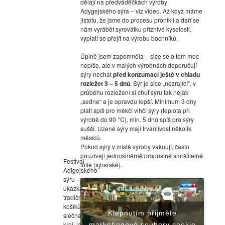
dělají na předváděčkách výroby
Adygejského sýra – viz video. Až když máme
jistotu, že jsme do procesu pronikli a daří se
nám vyrábět syrovátku příznivé kyselosti,
vyplatí se přejít na výrobu bochníků.
Úplně jsem zapomněla – sice se o tom moc
nepíše, ale v malých výrobnách doporučují
sýry nechat
před konzumací ještě v chladu
rozležet 3 – 5 dnů
. Sýr je sice „nezrající“, v
průběhu rozležení si chuť sýru tak nějak
„sedne“ a je opravdu lepší. Minimum 3 dny
platí spíš pro měkčí vlhčí sýry (teplota při
výrobě do 90 °C), min. 5 dnů spíš pro sýry
sušší. Uzené sýry mají trvanlivost několik
měsíců.
Pokud sýry v místě výroby vakuují, často
používají jednosměrně propustné smrštitelné
Festival
fólie (sýrařské).
Adigejského
sýru –
ukázka
tradičních
košíků +
Klepnutím přijměte
slečna v
kroji jasně
marketingové soubory cookie