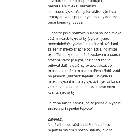
– tvrdost/ trupelnatost podporuje i
překyselení mléka / sraženiny
Je třeba si vyzkoušet, jaká taktika výroby a
teploty srážení i případný následný dohřev
bude komu vyhovovat.
– jestliže jsme nouzově nuceni nalít do mléka
větší množství syrovátky (vyrobili jsme
nedostatečně kyselou), musíme si uvědomit,
že se tím mléko značně ochladí a i to může
být příčinou zpomalení až zastavení procesu
srážení. Proto je lepší, než hned zbrkle
přilévat další a další syrovátku, vložit do
mléka teploměr a mléko nejdříve přihřát zpět
na původní „srážecí“ teplotu. Obvykle se
mléko zvýšením teploty vysráží, syrovátka se
začne čeřit a není nutné lít do mléka další
kvanta syrovátky.
Je třeba mít na paměti, že se jedná o „
kyselé
srážení při vysoké teplotě
“
Závěrem:
Není vůbec od věci si srážení natrénovat na
nějakém malém množství mléka, jako to