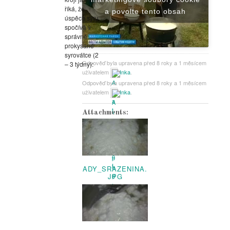
říká, že
a povolte tento obsah
úspěch sýru
spočívá v
správně
prokysané
syrovátce (2
Odpověď byla upravena před 8 roky a 1 měsícem
– 3 týdny):
uživatelem
Inka
.
Odpověď byla upravena před 8 roky a 1 měsícem
uživatelem
Inka
.
Attachments:
ADY_SRAZENINA.
JPG