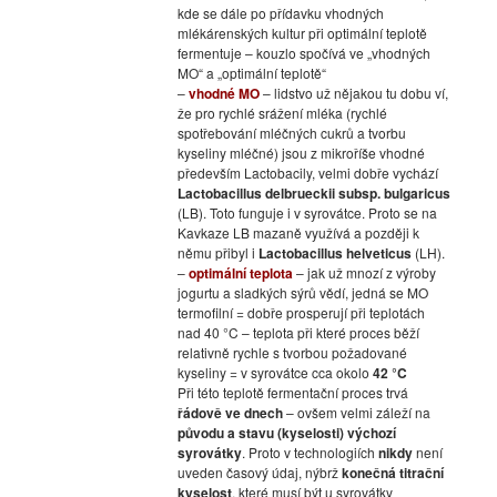
kde se dále po přídavku vhodných
mlékárenských kultur při optimální teplotě
fermentuje – kouzlo spočívá ve „vhodných
MO“ a „optimální teplotě“
–
vhodné MO
– lidstvo už nějakou tu dobu ví,
že pro rychlé srážení mléka (rychlé
spotřebování mléčných cukrů a tvorbu
kyseliny mléčné) jsou z mikroříše vhodné
především Lactobacily, velmi dobře vychází
Lactobacillus delbrueckii subsp. bulgaricus
(LB). Toto funguje i v syrovátce. Proto se na
Kavkaze LB mazaně využívá a později k
němu přibyl i
Lactobacillus helveticus
(LH).
–
optimální teplota
– jak už mnozí z výroby
jogurtu a sladkých sýrů vědí, jedná se MO
termofilní = dobře prosperují při teplotách
nad 40 °C – teplota při které proces běží
relativně rychle s tvorbou požadované
kyseliny = v syrovátce cca okolo
42 °C
Při této teplotě fermentační proces trvá
řádově ve dnech
– ovšem velmi záleží na
původu a stavu (kyselosti) výchozí
syrovátky
. Proto v technologiích
nikdy
není
uveden časový údaj, nýbrž
konečná titrační
kyselost
, které musí být u syrovátky