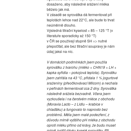
dosaženo, aby následné srážení mléka
běželo jak má.
V zásadě se syrovátka dá fermentovat při
teplotách lehce nad 22°C, ale bude to trvat
neúměrně dlouho.
Výsledná titrační kyselost = 85 – 125 °T (v
literatuře sporadicky až 150 °T)
v ČR se používají stupně SH => nutné
přepočítat, ale bez titrační soupravy je nám
údaj jaksi na nic.
V domácích podmínkách jsem použila
syrovátku z tvarohu (mléko + CHN19 + LH +
kapka syřidla – pokojová teplota). Syrovátku
jsem zahřála na 43 °C, přidala 1 % jogurtové
sraženiny (přeočkovávací Milcom) a nechala
v peřinách fermentovat cca 2 dny. Syrovátka
následně srážela bezvadně. Včera jsem
vyzkoušela i na čerstvém mléce z obchodu
(Moravia Lacto – z Lidlu – krabice v
chlaďáku) a fungovalo to naprosto bez
problémů. Měla jsem malé podezření, z
důvodu mírně vyššího pH mléka z obchodu
oproti mléku přímo od krávy, že budu muset
mírně zvýšit dávku kyselé syrovátky. Při