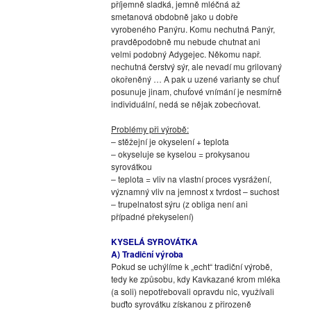
příjemně sladká, jemně mléčná až
smetanová obdobně jako u dobře
vyrobeného Panýru. Komu nechutná Panýr,
pravděpodobně mu nebude chutnat ani
velmi podobný Adygejec. Někomu např.
nechutná čerstvý sýr, ale nevadí mu grilovaný
okořeněný … A pak u uzené varianty se chuť
posunuje jinam, chuťové vnímání je nesmírně
individuální, nedá se nějak zobecňovat.
Problémy při výrobě:
– stěžejní je okyselení + teplota
– okyseluje se kyselou = prokysanou
syrovátkou
– teplota = vliv na vlastní proces vysrážení,
významný vliv na jemnost x tvrdost – suchost
– trupelnatost sýru (z obliga není ani
případné překyselení)
KYSELÁ SYROVÁTKA
A) Tradiční výroba
Pokud se uchýlíme k „echt“ tradiční výrobě,
tedy ke způsobu, kdy Kavkazané krom mléka
(a soli) nepotřebovali opravdu nic, využívali
buďto syrovátku získanou z přirozeně