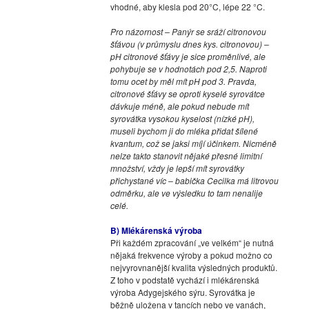
vhodné, aby klesla pod 20°C, lépe 22 °C.
Pro názornost – Panýr se sráží citronovou
šťávou (v průmyslu dnes kys. citronovou) –
pH citronové šťávy je sice proměnlivé, ale
pohybuje se v hodnotách pod 2,5. Naproti
tomu ocet by měl mít pH pod 3. Pravda,
citronové šťávy se oproti kyselé syrovátce
dávkuje méně, ale pokud nebude mít
syrovátka vysokou kyselost (nízké pH),
museli bychom ji do mléka přidat šílené
kvantum, což se jaksi míjí účinkem. Nicméně
nelze takto stanovit nějaké přesné limitní
množství, vždy je lepší mít syrovátky
přichystané víc – babička Cecilka má litrovou
odměrku, ale ve výsledku to tam nenalije
celé.
B) Mlékárenská výroba
Při každém zpracování „ve velkém“ je nutná
nějaká frekvence výroby a pokud možno co
nejvyrovnanější kvalita výsledných produktů.
Z toho v podstatě vychází i mlékárenská
výroba Adygejského sýru. Syrovátka je
běžně uložena v tancích nebo ve vanách,