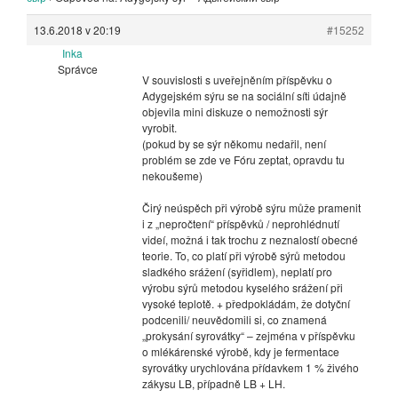
13.6.2018 v 20:19
#15252
Inka
Správce
V souvislosti s uveřejněním příspěvku o
Adygejském sýru se na sociální síti údajně
objevila mini diskuze o nemožnosti sýr
vyrobit.
(pokud by se sýr někomu nedařil, není
problém se zde ve Fóru zeptat, opravdu tu
nekoušeme)
Čirý neúspěch při výrobě sýru může pramenit
i z „nepročtení“ příspěvků / neprohlédnutí
videí, možná i tak trochu z neznalostí obecné
teorie. To, co platí při výrobě sýrů metodou
sladkého srážení (syřidlem), neplatí pro
výrobu sýrů metodou kyselého srážení při
vysoké teplotě. + předpokládám, že dotyční
podcenili/ neuvědomili si, co znamená
„prokysání syrovátky“ – zejména v příspěvku
o mlékárenské výrobě, kdy je fermentace
syrovátky urychlována přídavkem 1 % živého
zákysu LB, případně LB + LH.