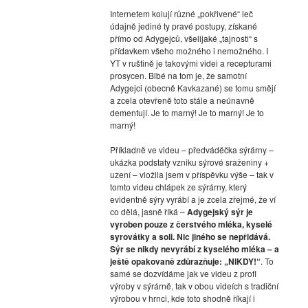
Internetem kolují různé „pokřivené“ leč
údajně jediné ty pravé postupy, získané
přímo od Adygejců, všelijaké „tajnosti“ s
přídavkem všeho možného i nemožného. I
YT v ruštině je takovými videi a recepturami
prosycen. Blbé na tom je, že samotní
Adygejci (obecně Kavkazané) se tomu smějí
a zcela otevřeně toto stále a neúnavně
dementují. Je to marný! Je to marný! Je to
marný!
Příkladně ve videu – předváděčka sýrárny –
ukázka podstaty vzniku sýrové sraženiny +
uzení – vložila jsem v příspěvku výše – tak v
tomto videu chlápek ze sýrárny, který
evidentně sýry vyrábí a je zcela zřejmé, že ví
co dělá, jasně říká –
Adygejský sýr je
vyroben pouze z čerstvého mléka, kyselé
syrovátky a soli. Nic jiného se nepřidává.
Sýr se nikdy nevyrábí z kyselého mléka – a
ještě opakovaně zdůrazňuje: „NIKDY!“
. To
samé se dozvídáme jak ve videu z profi
výroby v sýrárně, tak v obou videích s tradiční
výrobou v hrnci, kde toto shodně říkají i