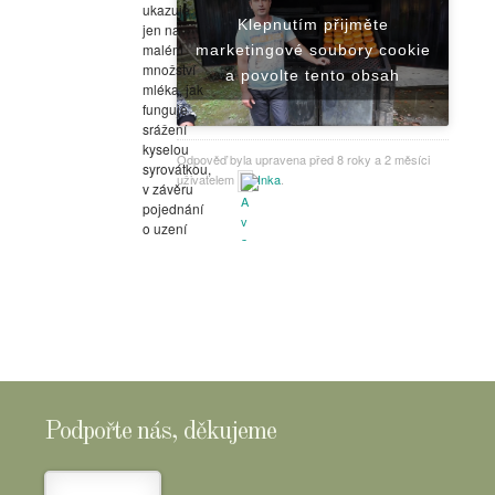
ukazuje
Klepnutím přijměte
jen na
malém
marketingové soubory cookie
množství
a povolte tento obsah
mléka, jak
funguje
srážení
kyselou
Odpověď byla upravena před 8 roky a 2 měsíci
syrovátkou,
uživatelem
Inka
.
v závěru
pojednání
o uzení
sýrů.
Podpořte nás, děkujeme