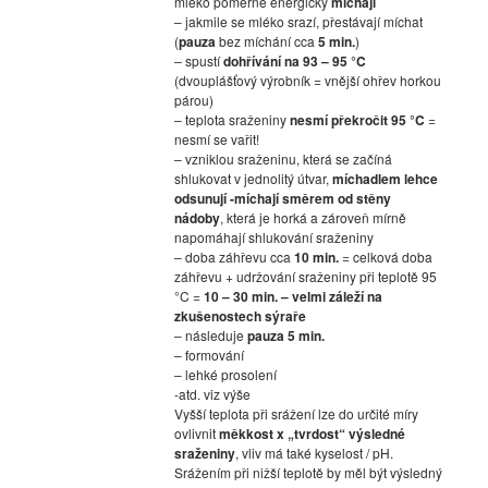
mléko poměrně energicky
míchají
– jakmile se mléko srazí, přestávají míchat
(
pauza
bez míchání cca
5 min.
)
– spustí
dohřívání na 93 – 95 °C
(dvouplášťový výrobník = vnější ohřev horkou
párou)
– teplota sraženiny
nesmí překročit 95 °C
=
nesmí se vařit!
– vzniklou sraženinu, která se začíná
shlukovat v jednolitý útvar,
míchadlem lehce
odsunují -míchají směrem od stěny
nádoby
, která je horká a zároveň mírně
napomáhají shlukování sraženiny
– doba záhřevu cca
10 min.
= celková doba
záhřevu + udržování sraženiny při teplotě 95
°C =
10 – 30 min. – velmi záleží na
zkušenostech sýraře
– následuje
pauza 5 min.
– formování
– lehké prosolení
-atd. viz výše
Vyšší teplota při srážení lze do určité míry
ovlivnit
měkkost x „tvrdost“ výsledné
sraženiny
, vliv má také kyselost / pH.
Srážením při nižší teplotě by měl být výsledný