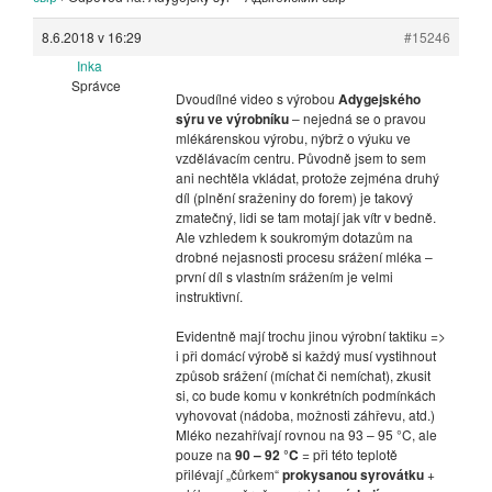
8.6.2018 v 16:29
#15246
Inka
Správce
Dvoudílné video s výrobou
Adygejského
sýru ve výrobníku
– nejedná se o pravou
mlékárenskou výrobu, nýbrž o výuku ve
vzdělávacím centru. Původně jsem to sem
ani nechtěla vkládat, protože zejména druhý
díl (plnění sraženiny do forem) je takový
zmatečný, lidi se tam motají jak vítr v bedně.
Ale vzhledem k soukromým dotazům na
drobné nejasnosti procesu srážení mléka –
první díl s vlastním srážením je velmi
instruktivní.
Evidentně mají trochu jinou výrobní taktiku =>
i při domácí výrobě si každý musí vystihnout
způsob srážení (míchat či nemíchat), zkusit
si, co bude komu v konkrétních podmínkách
vyhovovat (nádoba, možnosti záhřevu, atd.)
Mléko nezahřívají rovnou na 93 – 95 °C, ale
pouze na
90 – 92 °C
= při této teplotě
přilévají „čůrkem“
prokysanou syrovátku
+