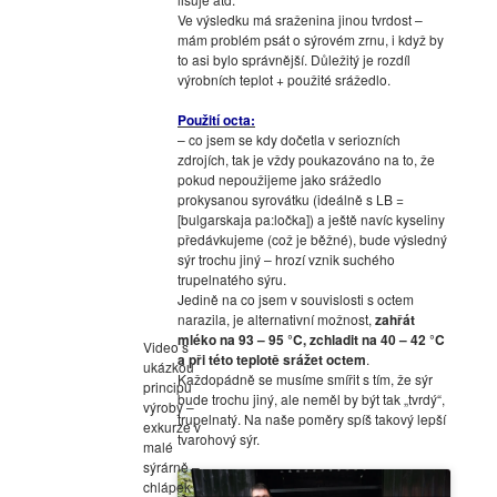
Ve výsledku má sraženina jinou tvrdost –
mám problém psát o sýrovém zrnu, i když by
to asi bylo správnější. Důležitý je rozdíl
výrobních teplot + použité srážedlo.
Použití octa:
– co jsem se kdy dočetla v seriozních
zdrojích, tak je vždy poukazováno na to, že
pokud nepoužijeme jako srážedlo
prokysanou syrovátku (ideálně s LB =
[bulgarskaja pa:ločka]) a ještě navíc kyseliny
předávkujeme (což je běžné), bude výsledný
sýr trochu jiný – hrozí vznik suchého
trupelnatého sýru.
Jedině na co jsem v souvislosti s octem
narazila, je alternativní možnost,
zahřát
mléko na 93 – 95 °C, zchladit na 40 – 42 °C
Video s
a při této teplotě srážet octem
.
ukázkou
Každopádně se musíme smířit s tím, že sýr
principu
bude trochu jiný, ale neměl by být tak „tvrdý“,
výroby –
trupelnatý. Na naše poměry spíš takový lepší
exkurze v
tvarohový sýr.
malé
sýrárně –
chlápek