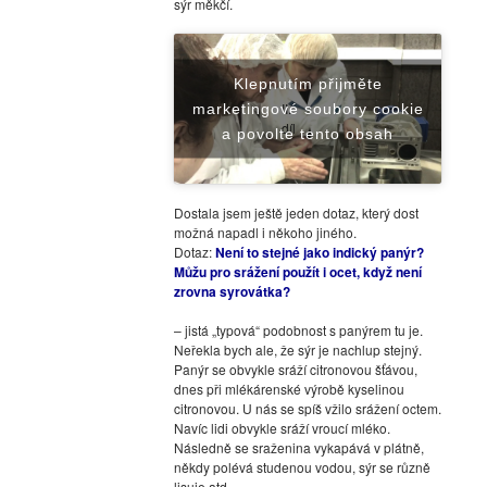
sýr měkčí.
eo
Klepnutím přijměte
a
oby
II.
marketingové soubory cookie
díl
a povolte tento obsah
Dostala jsem ještě jeden dotaz, který dost
možná napadl i někoho jiného.
Dotaz:
Není to stejné jako indický panýr?
Můžu pro srážení použít i ocet, když není
zrovna syrovátka?
– jistá „typová“ podobnost s panýrem tu je.
Neřekla bych ale, že sýr je nachlup stejný.
Panýr se obvykle sráží citronovou šťávou,
dnes při mlékárenské výrobě kyselinou
citronovou. U nás se spíš vžilo srážení octem.
Navíc lidi obvykle sráží vroucí mléko.
Následně se sraženina vykapává v plátně,
někdy polévá studenou vodou, sýr se různě
lisuje atd.