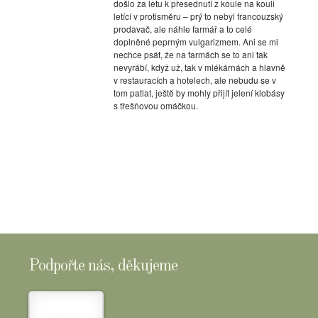
došlo za letu k přesednutí z koule na kouli
letící v protisměru – prý to nebyl francouzský
prodavač, ale náhle farmář a to celé
doplněné peprným vulgarizmem. Ani se mi
nechce psát, že na farmách se to ani tak
nevyrábí, když už, tak v mlékárnách a hlavně
v restauracích a hotelech, ale nebudu se v
tom patlat, ještě by mohly přijít jelení klobásy
s třešňovou omáčkou.
Podpořte nás, děkujeme