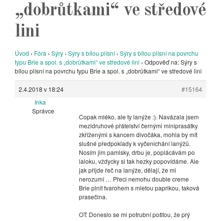
„dobrůtkami“ ve středové
lini
Úvod
›
Fóra
›
Sýry
›
Sýry s bílou plísní
›
Sýry s bílou plísní na povrchu
typu Brie a spol. s „dobrůtkami“ ve středové lini
›
Odpověď na: Sýry s
bílou plísní na povrchu typu Brie a spol. s „dobrůtkami“ ve středové lini
2.4.2018 v 18:24
#15164
Inka
Správce
Copak mléko, ale ty lanýže :). Navázala jsem
mezidruhové přátelství černými miniprasátky
zkříženými s kancem divočáka, mohla by mít
slušné předpoklady k vyčenichání lanýžů.
Nosím jim pamlsky, drbu je, poplácávám po
laloku, vždycky si tak hezky popovídáme. Ale
jak přijde řeč na lanýže, dělají, že mi
nerozumí … Přeci nemohu double creme
Brie plnit tvarohem s mletou paprikou, taková
prasečina.
OT: Doneslo se mi potrubní poštou, že prý