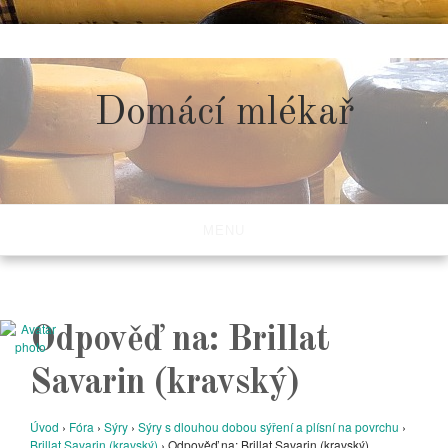
Skip
to
content
Domácí mlékař
MENU
Odpověď na: Brillat
Savarin (kravský)
Úvod
›
Fóra
›
Sýry
›
Sýry s dlouhou dobou sýření a plísní na povrchu
›
Brillat Savarin (kravský)
›
Odpověď na: Brillat Savarin (kravský)