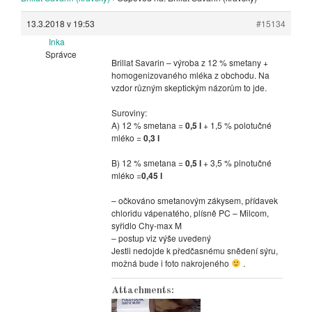
13.3.2018 v 19:53
#15134
Inka
Správce
Brillat Savarin – výroba z 12 % smetany +
homogenizovaného mléka z obchodu. Na
vzdor různým skeptickým názorům to jde.
Suroviny:
A) 12 % smetana =
0,5 l
+ 1,5 % polotučné
mléko =
0,3 l
B) 12 % smetana =
0,5 l
+ 3,5 % plnotučné
mléko =
0,45 l
– očkováno smetanovým zákysem, přídavek
chloridu vápenatého, plísně PC – Milcom,
syřidlo Chy-max M
– postup viz výše uvedený
Jestli nedojde k předčasnému snědení sýru,
možná bude i foto nakrojeného
.
Attachments: