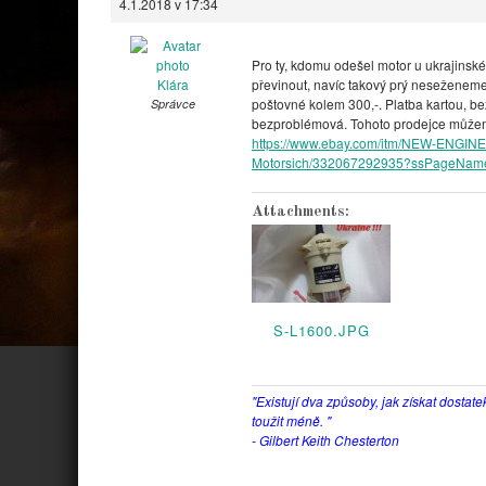
4.1.2018 v 17:34
Pro ty, kdomu odešel motor u ukrajinské
Klára
převinout, navíc takový prý neseženeme.
poštovné kolem 300,-. Platba kartou, b
Správce
bezproblémová. Tohoto prodejce může
https://www.ebay.com/itm/NEW-ENGINE-f
Motorsich/332067292935?ssPageNa
Attachments:
S-L1600.JPG
"Existují dva způsoby, jak získat dostate
toužit méně. "
- Gilbert Keith Chesterton