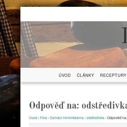
Skip
to
content
ÚVOD
ČLÁNKY
RECEPTURY
Odpověď na: odstředivk
Úvod
›
Fóra
›
Domácí minimlékárna
›
odstředivka
›
Odpověď na: