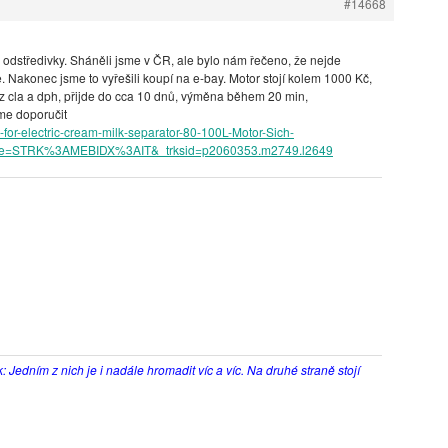
#14668
 odstředivky. Sháněli jsme v ČR, ale bylo nám řečeno, že nejde
 Nakonec jsme to vyřešili koupí na e-bay. Motor stojí kolem 1000 Kč,
ez cla a dph, přijde do cca 10 dnů, výměna během 20 min,
me doporučit
or-electric-cream-milk-separator-80-100L-Motor-Sich-
me=STRK%3AMEBIDX%3AIT&_trksid=p2060353.m2749.l2649
k: Jedním z nich je i nadále hromadit víc a víc. Na druhé straně stojí