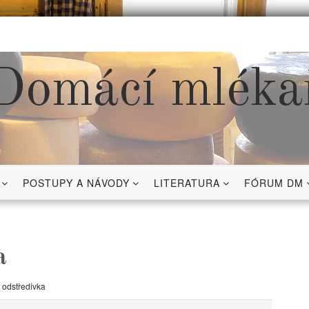
Domácí mléka
POSTUPY A NÁVODY
LITERATURA
FÓRUM DM
a
 odstředivka