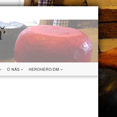
ř
O NÁS
HEROHERO/DM