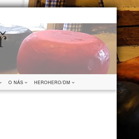
ř
O NÁS
HEROHERO/DM