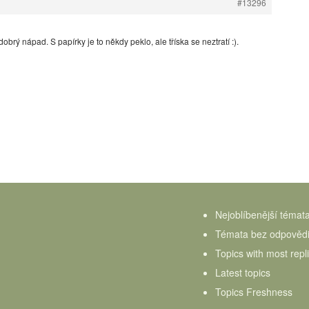
#13296
 dobrý nápad. S papírky je to někdy peklo, ale tříska se neztratí :).
Nejoblíbenější témat
Témata bez odpověd
Topics with most repl
Latest topics
Topics Freshness