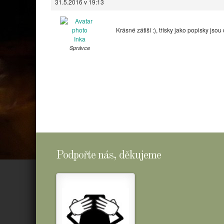
31.5.2016 v 19:13
Krásné zátiší :), třísky jako popisky jsou
Inka
Správce
Podpořte nás, děkujeme