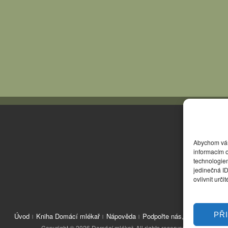
Abychom vám 
informacím o
technologie
jedinečná I
ovlivnit urči
PŘ
Úvod
Kniha Domácí mlékař
Nápověda
Podpořte nás, děkujeme
Copyright © 2026 Domácí mlékař. All rights reserved.