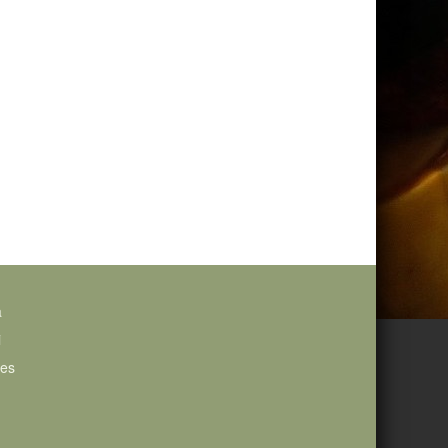
a
i
ies