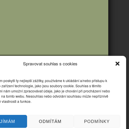
Spravovat souhlas s cookies
poskytli ty nejlepší zážitky, používáme k ukládání a/nebo přístupu k
 zařízení technologie, jako jsou soubory cookie. Souhlas s těmito
mi nám umožní zpracovávat údaje, jako je chování při procházení nebo
D na tomto webu. Nesouhlas nebo odvolání souhlasu může nepříznivě
té vlastnosti a funkce.
IJÍMÁM
ODMÍTÁM
PODMÍNKY