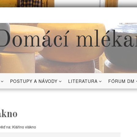
Domácí mléka
POSTUPY A NÁVODY
LITERATURA
FÓRUM DM
ákno
ěď na: Klářino vlákno