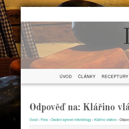
Skip
to
content
ÚVOD
ČLÁNKY
RECEPTURY
Odpověď na: Klářino vl
Úvod
›
Fóra
›
Osobní sýrové mikroblogy
›
Klářino vlákno
›
Odpov