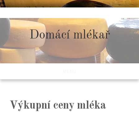
Skip
to
content
Domácí mlékař
MENU
Výkupní ceny mléka