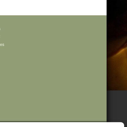
a
i
ies