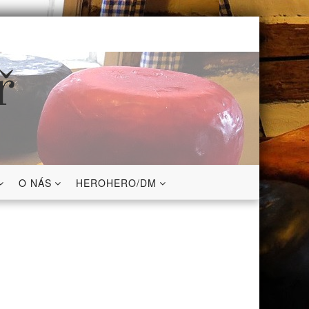
ř
O NÁS
HEROHERO/DM