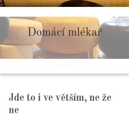
Skip
to
content
Domácí mlékař
MENU
Jde to i ve větším, ne že
ne