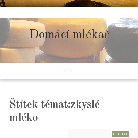
Skip
to
content
Domácí mlékař
MENU
Štítek témat:zkyslé
mléko