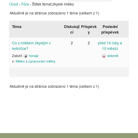
Úvod
›
Fóra
›
Štítek témat:zkyslé mléko
Aktuálně je na stránce zobrazeno 1 téma (celkem z 1)
Téma
Diskutují
Příspěvk
Poslední
cí
y
příspěvek
Co s mlékem zkyslým v
2
2
před 14 roky a
ledničce?
10 měsíci
Založil:
honajz
dolomiti
v:
Mléko a zpracování mléka
Aktuálně je na stránce zobrazeno 1 téma (celkem z 1)