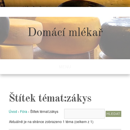
Skip
to
content
Domácí mlékař
MENU
Štítek témat:zákys
Úvod
›
Fóra
›
Štítek témat:zákys
Aktuálně je na stránce zobrazeno 1 téma (celkem z 1)