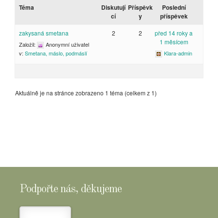
Téma
Diskutují
Příspěvk
Poslední
cí
y
příspěvek
zakysaná smetana
2
2
před 14 roky a
1 měsícem
Založil:
Anonymní uživatel
Klara-admin
v:
Smetana, máslo, podmáslí
Aktuálně je na stránce zobrazeno 1 téma (celkem z 1)
Podpořte nás, děkujeme