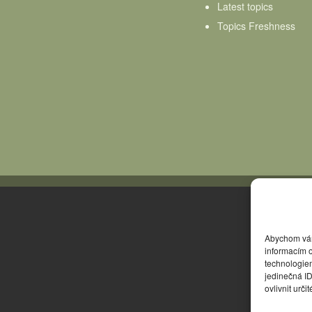
Latest topics
Topics Freshness
Abychom vám 
informacím o
technologie
jedinečná I
ovlivnit urči