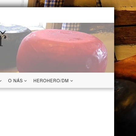
ř
O NÁS
HEROHERO/DM