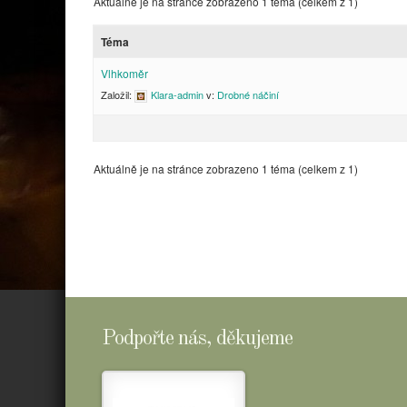
Aktuálně je na stránce zobrazeno 1 téma (celkem z 1)
Téma
Vlhkoměr
Založil:
Klara-admin
v:
Drobné náčiní
Aktuálně je na stránce zobrazeno 1 téma (celkem z 1)
Podpořte nás, děkujeme