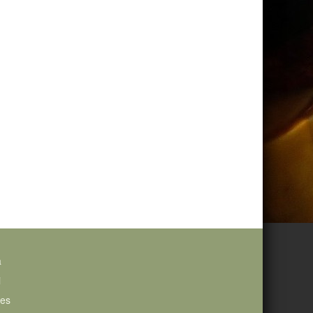
a
i
ies