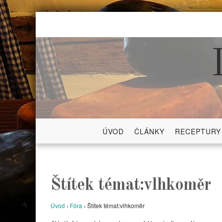
Skip
to
content
ÚVOD
ČLÁNKY
RECEPTURY
Štítek témat:vlhkoměr
Úvod
›
Fóra
›
Štítek témat:vlhkoměr