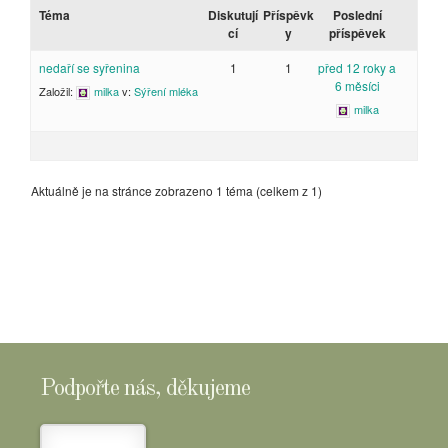
Téma
Diskutují
Příspěvk
Poslední
cí
y
příspěvek
nedaří se syřenina
1
1
před 12 roky a
6 měsíci
Založil:
milka
v:
Sýření mléka
milka
Aktuálně je na stránce zobrazeno 1 téma (celkem z 1)
Podpořte nás, děkujeme