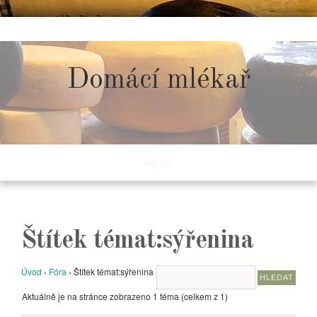
Skip
to
content
Domácí mlékař
MENU
Štítek témat:sýřenina
Úvod
›
Fóra
›
Štítek témat:sýřenina
Aktuálně je na stránce zobrazeno 1 téma (celkem z 1)